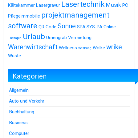
Lasertechnik
Musik
Kältekammer
Lasergravur
PC
projektmanagement
Pflegeimmobilie
software
Sonne
QR Code
SPA
SYS-PA Online
Urlaub
Urnengrab
Vermietung
Therapie
Warenwirtschaft
wrike
Wellness
Wolke
Werbung
Wüste
Kategorien
Allgemein
Auto und Verkehr
Buchhaltung
Business
Computer