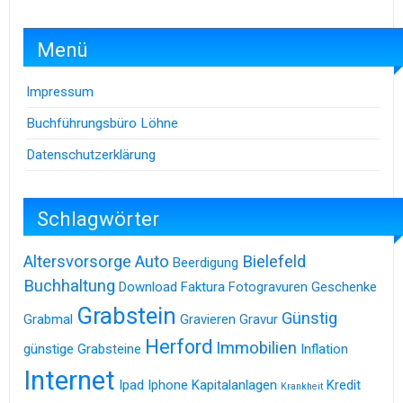
Menü
Impressum
Buchführungsbüro Löhne
Datenschutzerklärung
Schlagwörter
Altersvorsorge
Auto
Bielefeld
Beerdigung
Buchhaltung
Download
Faktura
Fotogravuren
Geschenke
Grabstein
Günstig
Grabmal
Gravieren
Gravur
Herford
Immobilien
günstige Grabsteine
Inflation
Internet
Ipad
Iphone
Kapitalanlagen
Kredit
Krankheit