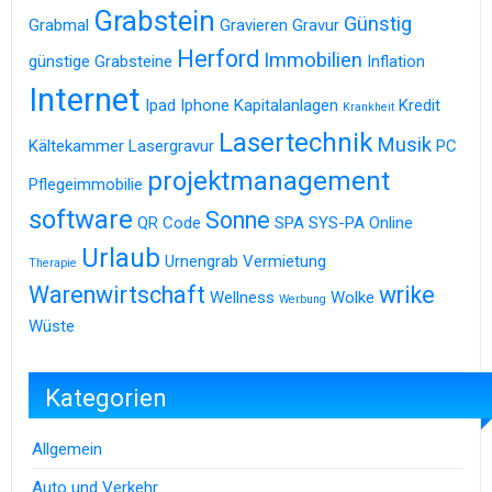
Grabstein
Günstig
Grabmal
Gravieren
Gravur
Herford
Immobilien
günstige Grabsteine
Inflation
Internet
Ipad
Iphone
Kapitalanlagen
Kredit
Krankheit
Lasertechnik
Musik
Kältekammer
Lasergravur
PC
projektmanagement
Pflegeimmobilie
software
Sonne
QR Code
SPA
SYS-PA Online
Urlaub
Urnengrab
Vermietung
Therapie
Warenwirtschaft
wrike
Wellness
Wolke
Werbung
Wüste
Kategorien
Allgemein
Auto und Verkehr