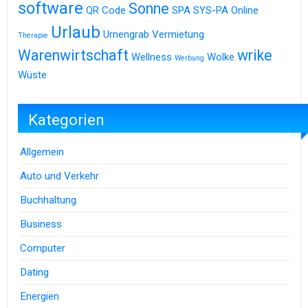
software
Sonne
QR Code
SPA
SYS-PA Online
Urlaub
Urnengrab
Vermietung
Therapie
Warenwirtschaft
wrike
Wellness
Wolke
Werbung
Wüste
Kategorien
Allgemein
Auto und Verkehr
Buchhaltung
Business
Computer
Dating
Energien