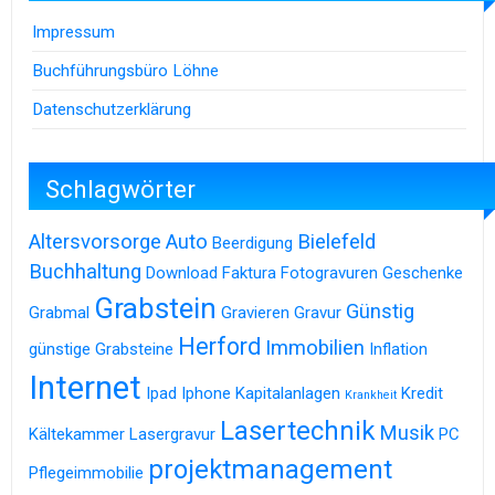
Impressum
Buchführungsbüro Löhne
Datenschutzerklärung
Schlagwörter
Altersvorsorge
Auto
Bielefeld
Beerdigung
Buchhaltung
Download
Faktura
Fotogravuren
Geschenke
Grabstein
Günstig
Grabmal
Gravieren
Gravur
Herford
Immobilien
günstige Grabsteine
Inflation
Internet
Ipad
Iphone
Kapitalanlagen
Kredit
Krankheit
Lasertechnik
Musik
Kältekammer
Lasergravur
PC
projektmanagement
Pflegeimmobilie