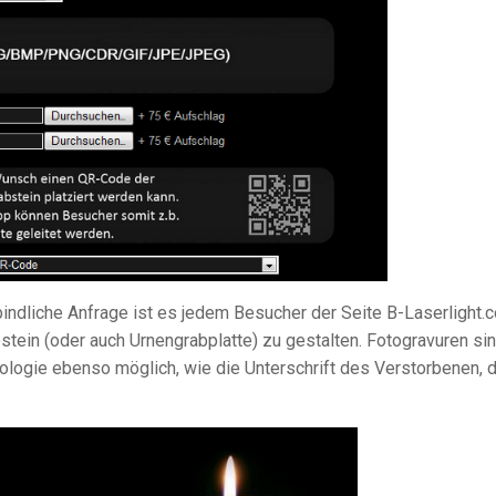
ndliche Anfrage ist es jedem Besucher der Seite B-Laserlight.
stein (oder auch Urnengrabplatte) zu gestalten. Fotogravuren si
ologie ebenso möglich, wie die Unterschrift des Verstorbenen, 