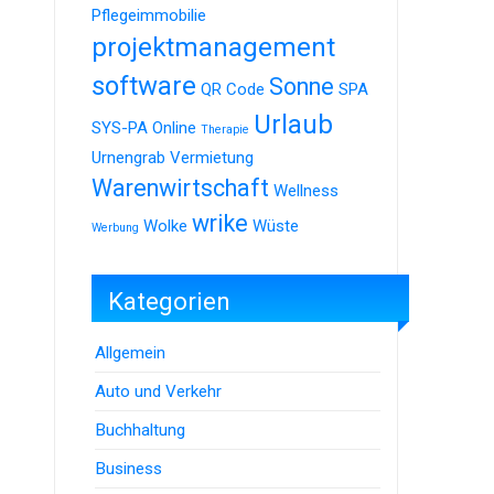
Pflegeimmobilie
projektmanagement
software
Sonne
QR Code
SPA
Urlaub
SYS-PA Online
Therapie
Urnengrab
Vermietung
Warenwirtschaft
Wellness
wrike
Wolke
Wüste
Werbung
Kategorien
Allgemein
Auto und Verkehr
Buchhaltung
Business