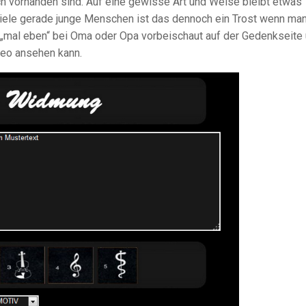
h vorhanden sind. Auf eine gewisse Art und Weise bleibt etwas
r viele gerade junge Menschen ist das dennoch ein Trost wenn ma
 „mal eben“ bei Oma oder Opa vorbeischaut auf der Gedenkseite
deo ansehen kann.