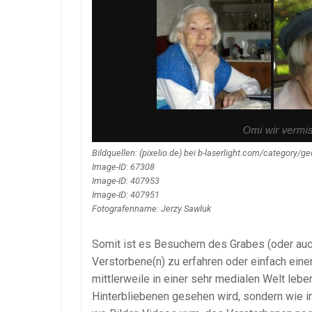
Bildquellen: (pixelio.de) bei b-laserlight.com/category/g
Image-ID: 67308
Image-ID: 407953
Image-ID: 407951
Fotografenname: Jerzy Sawluk
Somit ist es Besuchern des Grabes (oder auc
Verstorbene(n) zu erfahren oder einfach eine
mittlerweile in einer sehr medialen Welt lebe
Hinterbliebenen gesehen wird, sondern wie i