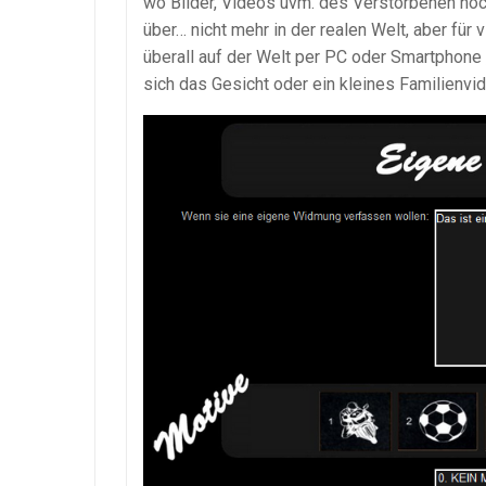
wo Bilder, Videos uvm. des Verstorbenen noc
über… nicht mehr in der realen Welt, aber fü
überall auf der Welt per PC oder Smartphone
sich das Gesicht oder ein kleines Familienvi