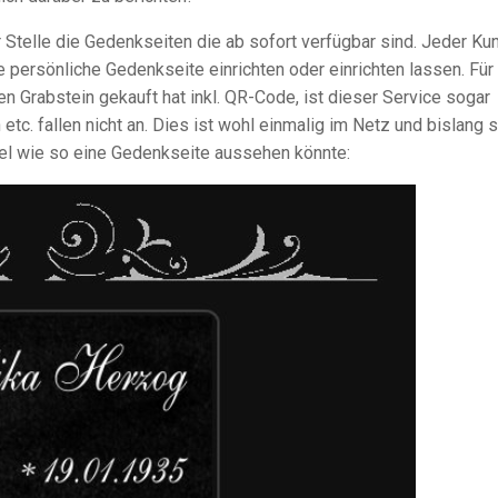
Stelle die Gedenkseiten die ab sofort verfügbar sind. Jeder Ku
persönliche Gedenkseite einrichten oder einrichten lassen. Für
en Grabstein gekauft hat inkl. QR-Code, ist dieser Service sogar
c. fallen nicht an. Dies ist wohl einmalig im Netz und bislang 
iel wie so eine Gedenkseite aussehen könnte: