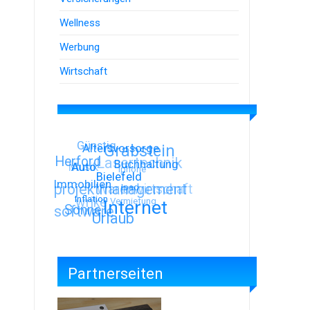
Wellness
Werbung
Wirtschaft
Günstig
Grabstein
Altersvorsorge
Herford
Lasertechnik
Musik
Auto
Buchhaltung
Iphone
projektmanagement
Immobilien
Warenwirtschaft
Bielefeld
wrike
Ipad
software
Vermietung
Inflation
Sonne
Internet
Urlaub
Partnerseiten