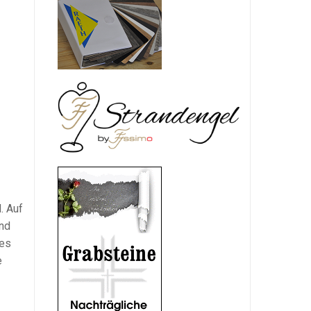
. Auf
und
les
e