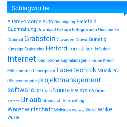
Schlagwörter
Altersvorsorge
Auto
Bielefeld
Beerdigung
Buchhaltung
Download
Faktura
Fotogravuren
Geschenke
Grabstein
Günstig
Grabmal
Gravieren
Gravur
Herford
Immobilien
günstige Grabsteine
Inflation
Internet
Ipad
Iphone
Kapitalanlagen
Kredit
Krankheit
Lasertechnik
Musik
Kältekammer
Lasergravur
PC
projektmanagement
Pflegeimmobilie
software
Sonne
QR Code
SPA
SYS-PA Online
Urlaub
Urnengrab
Vermietung
Therapie
Warenwirtschaft
wrike
Wellness
Wolke
Werbung
Wüste