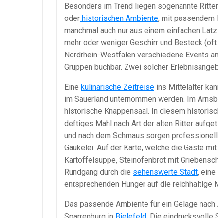
Besonders im Trend liegen sogenannte Ritterge
oder
historischen Ambiente
, mit passendem 
manchmal auch nur aus einem einfachen Lat
mehr oder weniger Geschirr und Besteck (oft r
Nordrhein-Westfalen verschiedene Events ange
Gruppen buchbar. Zwei solcher Erlebnisangeb
Eine
kulinarische Zeitreise
ins Mittelalter ka
im Sauerland unternommen werden. Im Arnsbe
historische Knappensaal. In diesem historisc
deftiges Mahl nach Art der alten Ritter aufge
und nach dem Schmaus sorgen professionelle 
Gaukelei. Auf der Karte, welche die Gäste m
Kartoffelsuppe, Steinofenbrot mit Griebensch
Rundgang durch die
sehenswerte Stadt
, ein
entsprechenden Hunger auf die reichhaltige M
Das passende Ambiente für ein Gelage nach Ar
Sparrenburg in
Bielefeld
. Die eindrucksvolle 