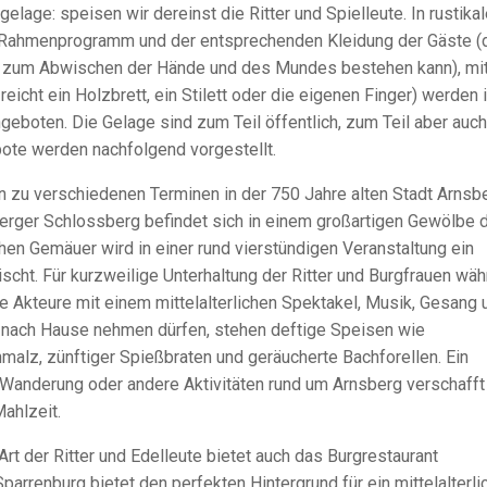
lage: speisen wir dereinst die Ritter und Spielleute. In rustika
Rahmenprogramm und der entsprechenden Kleidung der Gäste (
z zum Abwischen der Hände und des Mundes bestehen kann), mi
eicht ein Holzbrett, ein Stilett oder die eigenen Finger) werden 
boten. Die Gelage sind zum Teil öffentlich, zum Teil aber auch
ote werden nachfolgend vorgestellt.
nn zu verschiedenen Terminen in der 750 Jahre alten Stadt Arnsb
rger Schlossberg befindet sich in einem großartigen Gewölbe 
hen Gemäuer wird in einer rund vierstündigen Veranstaltung ein
tischt. Für kurzweilige Unterhaltung der Ritter und Burgfrauen wä
Akteure mit einem mittelalterlichen Spektakel, Musik, Gesang 
it nach Hause nehmen dürfen, stehen deftige Speisen wie
malz, zünftiger Spießbraten und geräucherte Bachforellen. Ein
e Wanderung oder andere Aktivitäten rund um Arnsberg verschafft
ahlzeit.
t der Ritter und Edelleute bietet auch das Burgrestaurant
Sparrenburg bietet den perfekten Hintergrund für ein mittelalterl