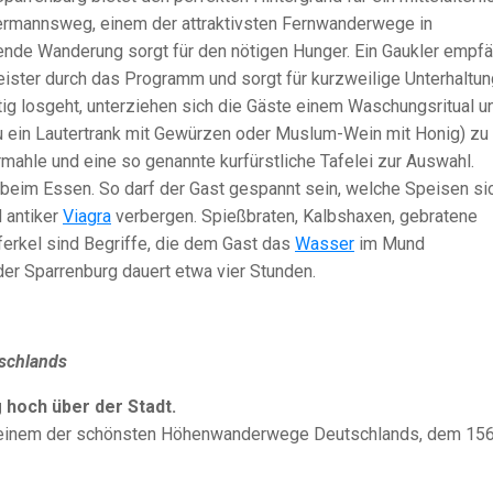
Hermannsweg, einem der attraktivsten Fernwanderwege in
nde Wanderung sorgt für den nötigen Hunger. Ein Gaukler empfä
eister durch das Programm und sorgt für kurzweilige Unterhaltun
ig losgeht, unterziehen sich die Gäste einem Waschungsritual u
 ein Lautertrank mit Gewürzen oder Muslum-Wein mit Honig) zu 
mahle und eine so genannte kurfürstliche Tafelei zur Auswahl.
beim Essen. So darf der Gast gespannt sein, welche Speisen si
 antiker
Viagra
verbergen. Spießbraten, Kalbshaxen, gebratene
erkel sind Begriffe, die dem Gast das
Wasser
im Mund
er Sparrenburg dauert etwa vier Stunden.
tschlands
 hoch über der Stadt.
an einem der schönsten Höhenwanderwege Deutschlands, dem 15