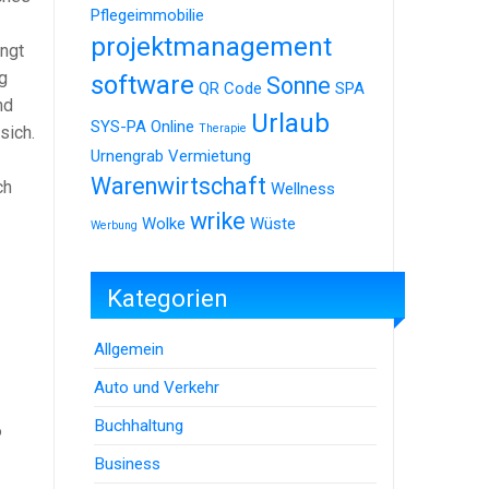
Pflegeimmobilie
projektmanagement
ngt
g
software
Sonne
QR Code
SPA
nd
Urlaub
SYS-PA Online
Therapie
sich.
Urnengrab
Vermietung
Warenwirtschaft
ch
Wellness
wrike
Wolke
Wüste
Werbung
Kategorien
Allgemein
Auto und Verkehr
Buchhaltung
6
Business