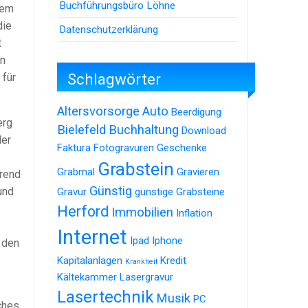
Buchführungsbüro Löhne
lem
die
Datenschutzerklärung
t
in
Schlagwörter
 für
Altersvorsorge
Auto
Beerdigung
erg
Bielefeld
Buchhaltung
Download
der
Faktura
Fotogravuren
Geschenke
Grabstein
Grabmal
Gravieren
hrend
Günstig
und
Gravur
günstige Grabsteine
Herford
Immobilien
Inflation
Internet
Ipad
Iphone
 den
Kapitalanlagen
Kredit
Krankheit
Kältekammer
Lasergravur
Lasertechnik
Musik
PC
iches