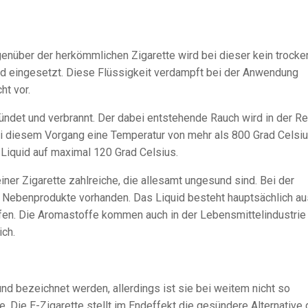
genüber der herkömmlichen Zigarette wird bei dieser kein trocke
uid eingesetzt. Diese Flüssigkeit verdampft bei der Anwendung
ht vor.
ündet und verbrannt. Der dabei entstehende Rauch wird in der R
 bei diesem Vorgang eine Temperatur von mehr als 800 Grad Celsiu
 Liquid auf maximal 120 Grad Celsius.
er Zigarette zahlreiche, die allesamt ungesund sind. Bei der
ne Nebenprodukte vorhanden. Das Liquid besteht hauptsächlich au
fen. Die Aromastoffe kommen auch in der Lebensmittelindustrie 
ch.
und bezeichnet werden, allerdings ist sie bei weitem nicht so
 Die E-Zigarette stellt im Endeffekt die gesündere Alternative d