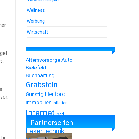
Wellness
Werbung
ner
Wirtschaft
egel
Altersvorsorge
Auto
s.
Bielefeld
Buchhaltung
Grabstein
s
Herford
Günstig
vor,
Immobilien
Inflation
Internet
Ipad
Partnerseiten
Iphone
Lasertechnik
ar.