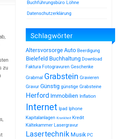
Buchführungsbüro Löhne
Datenschutzerklärung
Schlagwörter
ab,
s
Altersvorsorge
Auto
Beerdigung
Bielefeld
Buchhaltung
Download
sten
Faktura
Fotogravuren
Geschenke
s zu
Grabstein
n
Grabmal
Gravieren
Günstig
Gravur
günstige Grabsteine
Herford
Immobilien
Inflation
Internet
Ipad
Iphone
Kapitalanlagen
Kredit
Krankheit
s,
Kältekammer
Lasergravur
Lasertechnik
Musik
st
PC