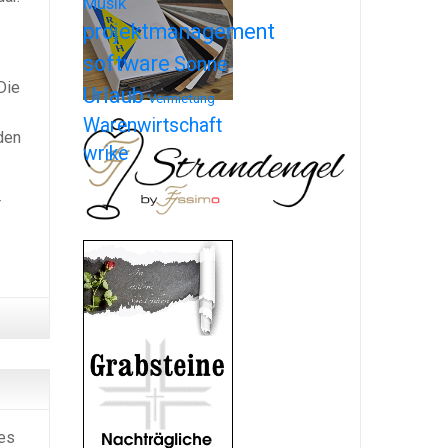
Musik
projektmanagement
software
Sonne
Die
Urlaub
Vermietung
Warenwirtschaft
den
wrike
r
ges