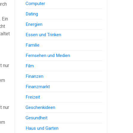
Computer
urch
Dating
 Ein
Energien
cht
altet
Essen und Trinken
Familie
Fernsehen und Medien
t nur
Film
Finanzen
dem
Finanzmarkt
Freizeit
t nur
Geschenkideen
Gesundheit
dem
Haus und Garten