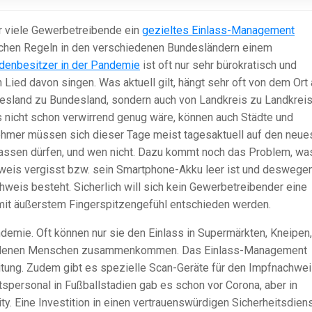
ür viele Gewerbetreibende ein
gezieltes Einlass-Management
dlichen Regeln in den verschiedenen Bundesländern einem
adenbesitzer in der Pandemie
ist oft nur sehr bürokratisch und
Lied davon singen. Was aktuell gilt, hängt sehr oft von dem Ort 
desland zu Bundesland, sondern auch von Landkreis zu Landkrei
s nicht schon verwirrend genug wäre, können auch Städte und
hmer müssen sich dieser Tage meist tagesaktuell auf den neue
lassen dürfen, und wen nicht. Dazu kommt noch das Problem, wa
weis vergisst bzw. sein Smartphone-Akku leer ist und deswege
hweis besteht. Sicherlich will sich kein Gewerbetreibender eine
mit äußerstem Fingerspitzengefühl entschieden werden.
ndemie. Oft können nur sie den Einlass in Supermärkten, Kneipen,
 an denen Menschen zusammenkommen. Das Einlass-Management
itung. Zudem gibt es spezielle Scan-Geräte für den Impfnachwei
spersonal in Fußballstadien gab es schon vor Corona, aber in
y. Eine Investition in einen vertrauenswürdigen Sicherheitsdien