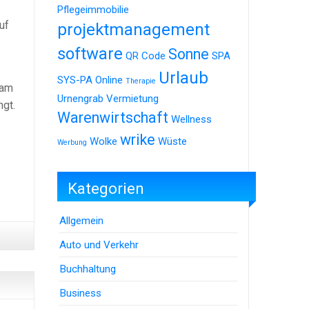
Pflegeimmobilie
uf
projektmanagement
software
Sonne
QR Code
SPA
Urlaub
SYS-PA Online
Therapie
 am
Urnengrab
Vermietung
ngt.
Warenwirtschaft
Wellness
wrike
Wolke
Wüste
Werbung
Kategorien
Allgemein
Auto und Verkehr
Buchhaltung
Business