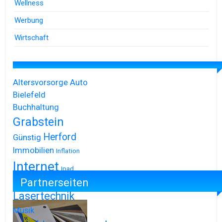
Wellness
Werbung
Wirtschaft
Altersvorsorge
Auto
Bielefeld
Buchhaltung
Grabstein
Herford
Günstig
Immobilien
Inflation
Internet
Ipad
Partnerseiten
Iphone
Lasertechnik
Musik