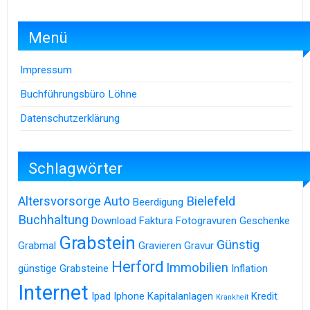
Menü
Impressum
Buchführungsbüro Löhne
Datenschutzerklärung
Schlagwörter
Altersvorsorge
Auto
Bielefeld
Beerdigung
Buchhaltung
Download
Faktura
Fotogravuren
Geschenke
Grabstein
Günstig
Grabmal
Gravieren
Gravur
Herford
Immobilien
günstige Grabsteine
Inflation
Internet
Ipad
Iphone
Kapitalanlagen
Kredit
Krankheit