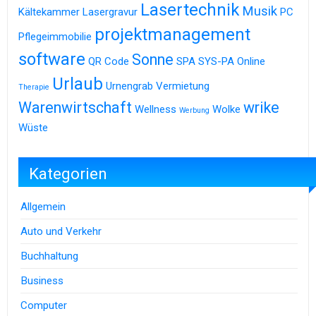
Lasertechnik
Musik
Kältekammer
Lasergravur
PC
projektmanagement
Pflegeimmobilie
software
Sonne
QR Code
SPA
SYS-PA Online
Urlaub
Urnengrab
Vermietung
Therapie
Warenwirtschaft
wrike
Wellness
Wolke
Werbung
Wüste
Kategorien
Allgemein
Auto und Verkehr
Buchhaltung
Business
Computer