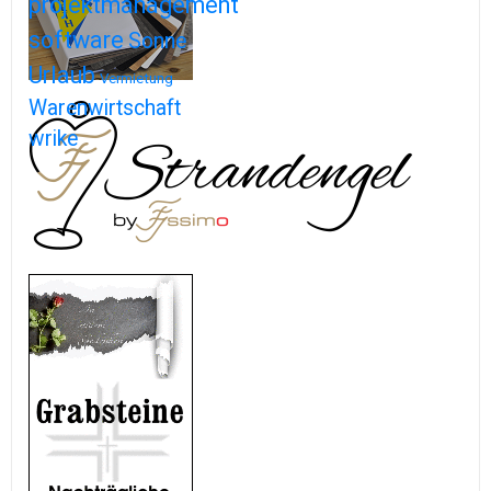
projektmanagement
software
Sonne
Urlaub
Vermietung
Warenwirtschaft
wrike