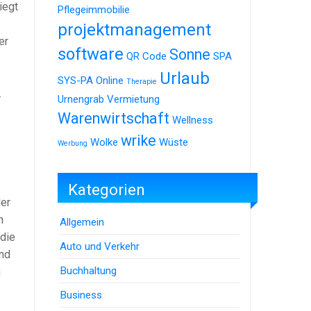
iegt
Pflegeimmobilie
projektmanagement
er
software
Sonne
QR Code
SPA
Urlaub
SYS-PA Online
Therapie
.
Urnengrab
Vermietung
Warenwirtschaft
Wellness
wrike
Wolke
Wüste
Werbung
Kategorien
der
n
Allgemein
 die
Auto und Verkehr
und
Buchhaltung
n
Business