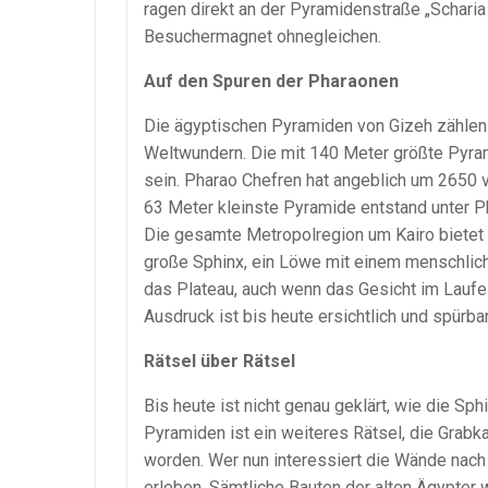
ragen direkt an der Pyramidenstraße „Scharia
Besuchermagnet ohnegleichen.
Auf den Spuren der Pharaonen
Die ägyptischen Pyramiden von Gizeh zählen
Weltwundern. Die mit 140 Meter größte Pyra
sein. Pharao Chefren hat angeblich um 2650 vo
63 Meter kleinste Pyramide entstand unter P
Die gesamte Metropolregion um Kairo bietet fa
große Sphinx, ein Löwe mit einem menschlich
das Plateau, auch wenn das Gesicht im Lauf
Ausdruck ist bis heute ersichtlich und spürbar
Rätsel über Rätsel
Bis heute ist nicht genau geklärt, wie die S
Pyramiden ist ein weiteres Rätsel, die Gra
worden. Wer nun interessiert die Wände nach
erleben. Sämtliche Bauten der alten Ägypter 