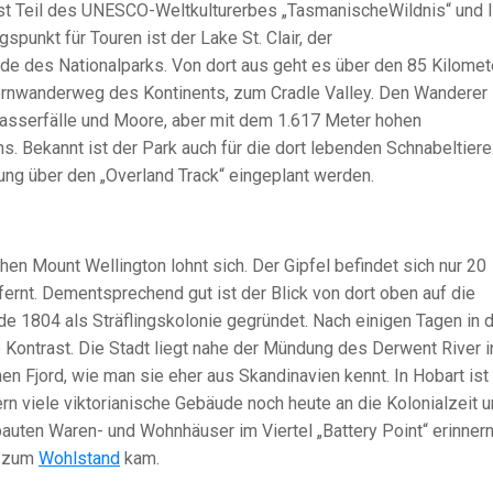
st Teil des UNESCO-Weltkulturerbes „TasmanischeWildnis“ und l
punkt für Touren ist der Lake St. Clair, der
e des Nationalparks. Von dort aus geht es über den 85 Kilomet
Fernwanderweg des Kontinents, zum Cradle Valley. Den Wanderer
asserfälle und Moore, aber mit dem 1.617 Meter hohen
 Bekannt ist der Park auch für die dort lebenden Schnabeltiere
ung über den „Overland Track“ eingeplant werden.
n Mount Wellington lohnt sich. Der Gipfel befindet sich nur 20
fernt. Dementsprechend gut ist der Blick von dort oben auf die
de 1804 als Sträflingskolonie gegründet. Nach einigen Tagen in 
te Kontrast. Die Stadt liegt nahe der Mündung des Derwent River i
nen Fjord, wie man sie eher aus Skandinavien kennt. In Hobart ist
rn viele viktorianische Gebäude noch heute an die Kolonialzeit 
auten Waren- und Wohnhäuser im Viertel „Battery Point“ erinner
g zum
Wohlstand
kam.