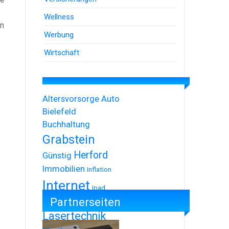
Wellness
en
Werbung
Wirtschaft
Altersvorsorge
Auto
Bielefeld
Buchhaltung
Grabstein
Herford
Günstig
Immobilien
Inflation
Internet
Ipad
Partnerseiten
Iphone
Lasertechnik