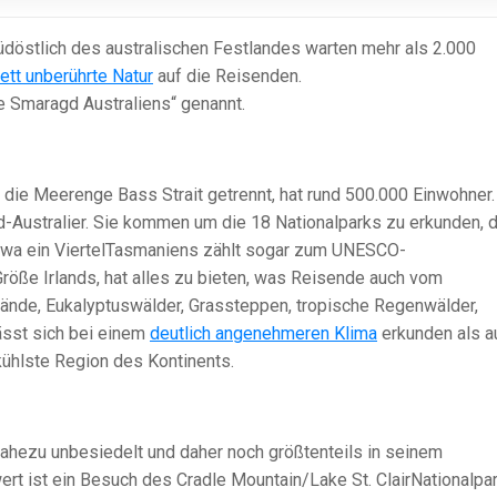
Südöstlich des australischen Festlandes warten mehr als 2.000
ett unberührte Natur
auf die Reisenden.
e Smaragd Australiens“ genannt.
 die Meerenge Bass Strait getrennt, hat rund 500.000 Einwohner.
nd-Australier. Sie kommen um die 18 Nationalparks zu erkunden, 
 Etwa ein ViertelTasmaniens zählt sogar zum UNESCO-
Größe Irlands, hat alles zu bieten, was Reisende auch vom
rände, Eukalyptuswälder, Grassteppen, tropische Regenwälder,
ässt sich bei einem
deutlich angenehmeren Klima
erkunden als a
kühlste Region des Kontinents.
ahezu unbesiedelt und daher noch größtenteils in seinem
rt ist ein Besuch des Cradle Mountain/Lake St. ClairNationalpar