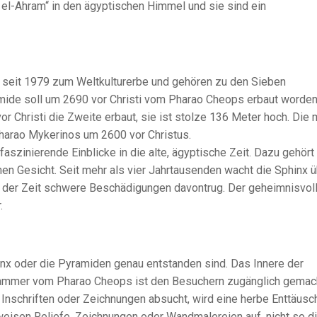
 el-Ahram“ in den ägyptischen Himmel und sie sind ein
 seit 1979 zum Weltkulturerbe und gehören zu den Sieben
mide soll um 2690 vor Christi vom Pharao Cheops erbaut worde
r Christi die Zweite erbaut, sie ist stolze 136 Meter hoch. Die 
harao Mykerinos um 2600 vor Christus.
szinierende Einblicke in die alte, ägyptische Zeit. Dazu gehört
en Gesicht. Seit mehr als vier Jahrtausenden wacht die Sphinx 
e der Zeit schwere Beschädigungen davontrug. Der geheimnisvol
.
phinx oder die Pyramiden genau entstanden sind. Das Innere der
bkammer vom Pharao Cheops ist den Besuchern zugänglich gemac
 Inschriften oder Zeichnungen absucht, wird eine herbe Enttäus
weisen Reliefe, Zeichnungen oder Wandmalereien auf, nicht so d