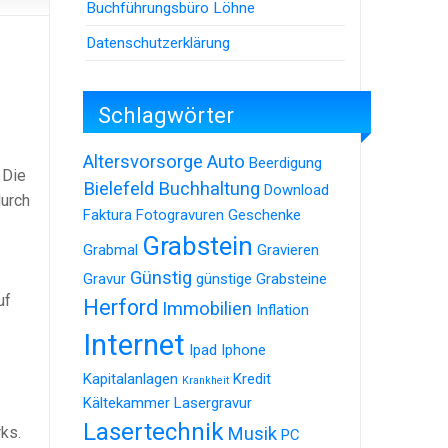
Buchführungsbüro Löhne
Datenschutzerklärung
Schlagwörter
Altersvorsorge
Auto
Beerdigung
 Die
Bielefeld
Buchhaltung
Download
durch
Faktura
Fotogravuren
Geschenke
Grabstein
Grabmal
Gravieren
Günstig
Gravur
günstige Grabsteine
uf
Herford
Immobilien
Inflation
Internet
Ipad
Iphone
Kapitalanlagen
Kredit
Krankheit
Kältekammer
Lasergravur
Lasertechnik
ks.
Musik
PC