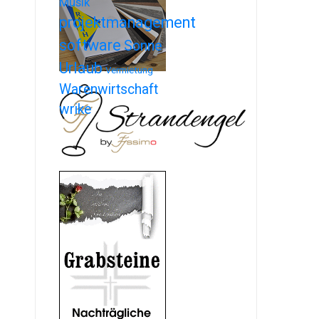
Musik
projektmanagement
software
Sonne
Urlaub
Vermietung
Warenwirtschaft
wrike