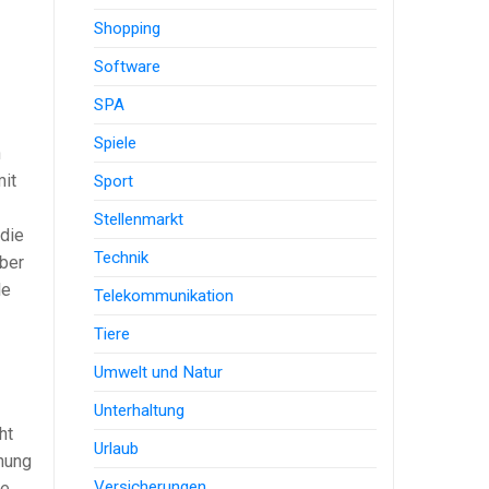
Shopping
Software
SPA
Spiele
n
mit
Sport
Stellenmarkt
 die
Technik
über
le
Telekommunikation
Tiere
Umwelt und Natur
Unterhaltung
ht
Urlaub
chung
Versicherungen
ie