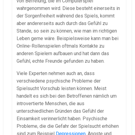
von Befreiung, die im Computerspiel
wahrgenommen wird. Diese besteht einerseits in
der Sorgenfreiheit während des Spiels, kommt
aber andererseits auch durch das Gefühl zu
Stande, so sein zu können, wie man im richtigen
Leben gerne wäre. Beispielsweise kann man bei
Online-Rollenspielen oftmals Kontakte zu
anderen Spielern aufbauen und hat dann das
Gefühl, echte Freunde gefunden zu haben.
Viele Experten nehmen auch an, dass
verschiedene psychische Probleme der
Spielsucht Vorschub leisten können. Meist
handelt es sich bei den Betroffenen nämlich um
introvertierte Menschen, die aus
unterschiedlichen Gründen das Gefühl der
Einsamkeit verinnerlicht haben. Psychische
Probleme, die die Gefahr der Spielsucht erhöhen
sind zum Beispiel
Depressionen
, Ängste und