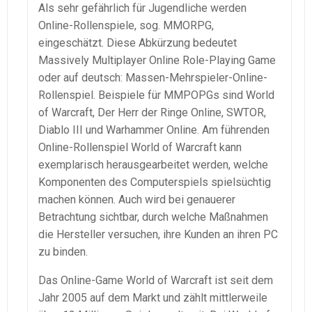
Als sehr gefährlich für Jugendliche werden
Online-Rollenspiele, sog. MMORPG,
eingeschätzt. Diese Abkürzung bedeutet
Massively Multiplayer Online Role-Playing Game
oder auf deutsch: Massen-Mehrspieler-Online-
Rollenspiel. Beispiele für MMPOPGs sind World
of Warcraft, Der Herr der Ringe Online, SWTOR,
Diablo III und Warhammer Online. Am führenden
Online-Rollenspiel World of Warcraft kann
exemplarisch herausgearbeitet werden, welche
Komponenten des Computerspiels spielsüchtig
machen können. Auch wird bei genauerer
Betrachtung sichtbar, durch welche Maßnahmen
die Hersteller versuchen, ihre Kunden an ihren PC
zu binden.
Das Online-Game World of Warcraft ist seit dem
Jahr 2005 auf dem Markt und zählt mittlerweile