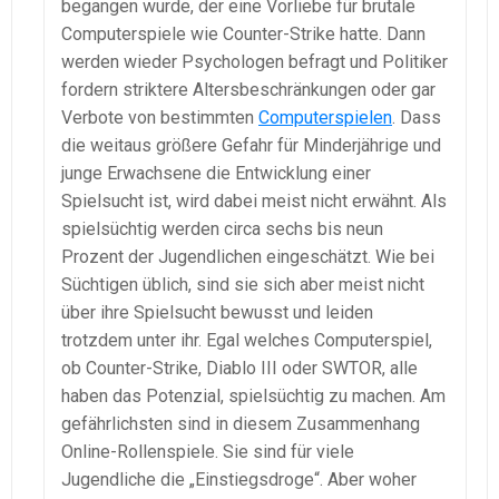
begangen wurde, der eine Vorliebe für brutale
Computerspiele wie Counter-Strike hatte. Dann
werden wieder Psychologen befragt und Politiker
fordern striktere Altersbeschränkungen oder gar
Verbote von bestimmten
Computerspielen
. Dass
die weitaus größere Gefahr für Minderjährige und
junge Erwachsene die Entwicklung einer
Spielsucht ist, wird dabei meist nicht erwähnt. Als
spielsüchtig werden circa sechs bis neun
Prozent der Jugendlichen eingeschätzt. Wie bei
Süchtigen üblich, sind sie sich aber meist nicht
über ihre Spielsucht bewusst und leiden
trotzdem unter ihr. Egal welches Computerspiel,
ob Counter-Strike, Diablo III oder SWTOR, alle
haben das Potenzial, spielsüchtig zu machen. Am
gefährlichsten sind in diesem Zusammenhang
Online-Rollenspiele. Sie sind für viele
Jugendliche die „Einstiegsdroge“. Aber woher