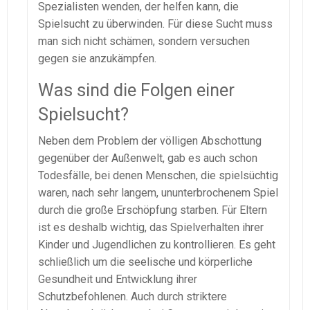
Spezialisten wenden, der helfen kann, die
Spielsucht zu überwinden. Für diese Sucht muss
man sich nicht schämen, sondern versuchen
gegen sie anzukämpfen.
Was sind die Folgen einer
Spielsucht?
Neben dem Problem der völligen Abschottung
gegenüber der Außenwelt, gab es auch schon
Todesfälle, bei denen Menschen, die spielsüchtig
waren, nach sehr langem, ununterbrochenem Spiel
durch die große Erschöpfung starben. Für Eltern
ist es deshalb wichtig, das Spielverhalten ihrer
Kinder und Jugendlichen zu kontrollieren. Es geht
schließlich um die seelische und körperliche
Gesundheit und Entwicklung ihrer
Schutzbefohlenen. Auch durch striktere