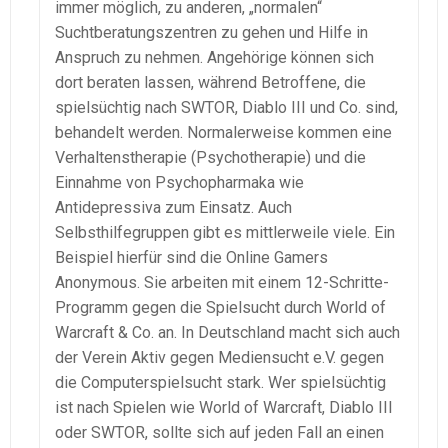
immer möglich, zu anderen, „normalen“
Suchtberatungszentren zu gehen und Hilfe in
Anspruch zu nehmen. Angehörige können sich
dort beraten lassen, während Betroffene, die
spielsüchtig nach SWTOR, Diablo III und Co. sind,
behandelt werden. Normalerweise kommen eine
Verhaltenstherapie (Psychotherapie) und die
Einnahme von Psychopharmaka wie
Antidepressiva zum Einsatz. Auch
Selbsthilfegruppen gibt es mittlerweile viele. Ein
Beispiel hierfür sind die Online Gamers
Anonymous. Sie arbeiten mit einem 12-Schritte-
Programm gegen die Spielsucht durch World of
Warcraft & Co. an. In Deutschland macht sich auch
der Verein Aktiv gegen Mediensucht e.V. gegen
die Computerspielsucht stark. Wer spielsüchtig
ist nach Spielen wie World of Warcraft, Diablo III
oder SWTOR, sollte sich auf jeden Fall an einen