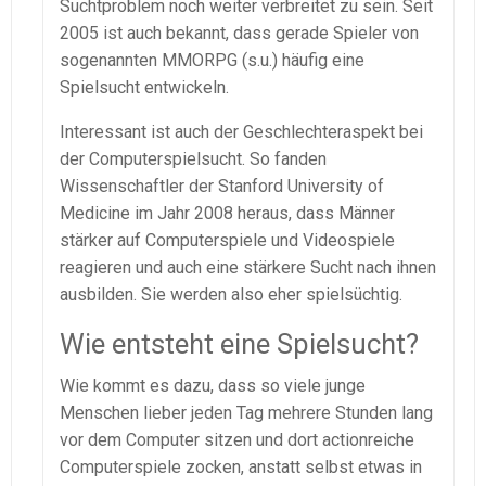
Suchtproblem noch weiter verbreitet zu sein. Seit
2005 ist auch bekannt, dass gerade Spieler von
sogenannten MMORPG (s.u.) häufig eine
Spielsucht entwickeln.
Interessant ist auch der Geschlechteraspekt bei
der Computerspielsucht. So fanden
Wissenschaftler der Stanford University of
Medicine im Jahr 2008 heraus, dass Männer
stärker auf Computerspiele und Videospiele
reagieren und auch eine stärkere Sucht nach ihnen
ausbilden. Sie werden also eher spielsüchtig.
Wie entsteht eine Spielsucht?
Wie kommt es dazu, dass so viele junge
Menschen lieber jeden Tag mehrere Stunden lang
vor dem Computer sitzen und dort actionreiche
Computerspiele zocken, anstatt selbst etwas in