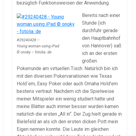
bezüglich Funktionsweisen der Anwendung.
Bereits nach einer
Stunde (ich
durchfuhr gerade
den Hauptbahnhof
#29240428 –
von Hannover) saß
Young woman using iPad
© onoky – fotolia. de
ich an der ersten
großen
Pokerrunde am virtuellen Tisch. Natürlich bin ich
mit den diversen Pokervariationen wie Texas
Hold`em, Easy Poker oder auch Omaha Hold’em
bestens vertraut. Nachdem ich die Spielweise
meiner Mitspieler ein wenig studiert hatte und
meine Blätter auch immer besser wurden kamen
natürlich die ersten „All in“. Der Zug hielt gerade in
Bielefeld an als ich den ersten dicken Pott mein
Eigen nennen konnte. Die Leute im gleichen