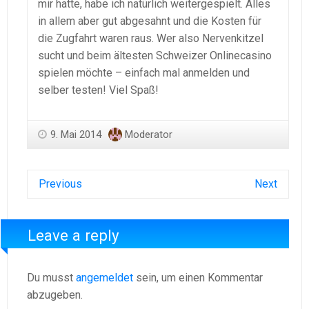
mir hatte, habe ich natürlich weitergespielt. Alles
in allem aber gut abgesahnt und die Kosten für
die Zugfahrt waren raus. Wer also Nervenkitzel
sucht und beim ältesten Schweizer Onlinecasino
spielen möchte – einfach mal anmelden und
selber testen! Viel Spaß!
9. Mai 2014
Moderator
Previous
Next
Leave a reply
Du musst
angemeldet
sein, um einen Kommentar
abzugeben.