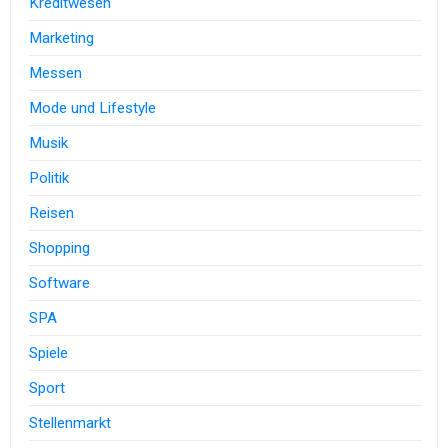
Kreditwesen
Marketing
Messen
Mode und Lifestyle
Musik
Politik
Reisen
Shopping
Software
SPA
Spiele
Sport
Stellenmarkt