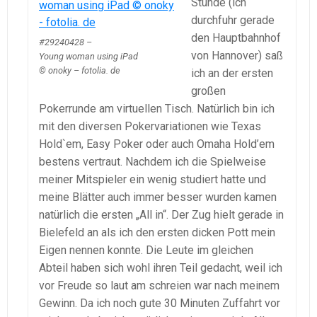
Stunde (ich
durchfuhr gerade
den Hauptbahnhof
#29240428 –
von Hannover) saß
Young woman using iPad
© onoky – fotolia. de
ich an der ersten
großen
Pokerrunde am virtuellen Tisch. Natürlich bin ich
mit den diversen Pokervariationen wie Texas
Hold`em, Easy Poker oder auch Omaha Hold’em
bestens vertraut. Nachdem ich die Spielweise
meiner Mitspieler ein wenig studiert hatte und
meine Blätter auch immer besser wurden kamen
natürlich die ersten „All in“. Der Zug hielt gerade in
Bielefeld an als ich den ersten dicken Pott mein
Eigen nennen konnte. Die Leute im gleichen
Abteil haben sich wohl ihren Teil gedacht, weil ich
vor Freude so laut am schreien war nach meinem
Gewinn. Da ich noch gute 30 Minuten Zuffahrt vor