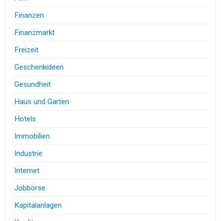
Finanzen
Finanzmarkt
Freizeit
Geschenkideen
Gesundheit
Haus und Garten
Hotels
Immobilien
Industrie
Internet
Jobbörse
Kapitalanlagen