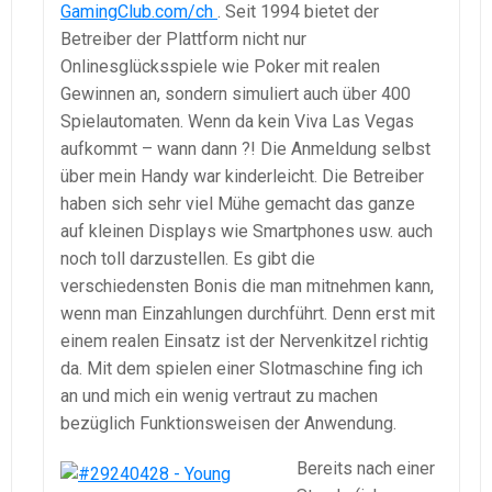
GamingClub.com/ch
. Seit 1994 bietet der
Betreiber der Plattform nicht nur
Onlinesglücksspiele wie Poker mit realen
Gewinnen an, sondern simuliert auch über 400
Spielautomaten. Wenn da kein Viva Las Vegas
aufkommt – wann dann ?! Die Anmeldung selbst
über mein Handy war kinderleicht. Die Betreiber
haben sich sehr viel Mühe gemacht das ganze
auf kleinen Displays wie Smartphones usw. auch
noch toll darzustellen. Es gibt die
verschiedensten Bonis die man mitnehmen kann,
wenn man Einzahlungen durchführt. Denn erst mit
einem realen Einsatz ist der Nervenkitzel richtig
da. Mit dem spielen einer Slotmaschine fing ich
an und mich ein wenig vertraut zu machen
bezüglich Funktionsweisen der Anwendung.
Bereits nach einer