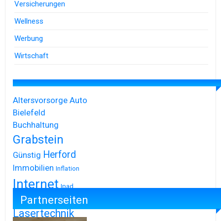
Versicherungen
Wellness
Werbung
Wirtschaft
Altersvorsorge
Auto
Bielefeld
Buchhaltung
Grabstein
Herford
Günstig
Immobilien
Inflation
Internet
Ipad
Partnerseiten
Iphone
Lasertechnik