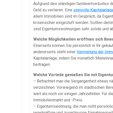
Aufgrund des ständigen Geldwertverlustes dur
Geld zu verlieren. Eine
sinnvolle Kapitalanlag
allem Immobilien sind im Gespräch, da Eige
krisensicher eingestuft werden. Sollten demn
sind Eigentumswohnungen sehr solide und a
Welche Möglichkeiten eröffnen sich Ihnen
Einerseits können Sie persönlich in Ihr geka
andererseits steht einer
Vermietung der Immo
Kapitalanlage, indem Sie monatlich Mieteinn
beitragen.
Welche Vorteile genießen Sie mit Eigent
– Betrachtet man die Vergangenheit etwas nä
verzeichnen. Vorwiegend im städtischen Ber
wert als noch vor einigen Jahrzehnten. Für 
Immobilienmarkt und -Preis.
– Eigentumswohnung, die man nicht persönlic
regelmäßige und zuverlässige Einnahmequelle 