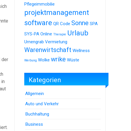
Pflegeimmobilie
sich
projektmanagement
nnte
software
Sonne
QR Code
SPA
Urlaub
SYS-PA Online
Therapie
Urnengrab
Vermietung
Warenwirtschaft
Wellness
wrike
 der
Wolke
Wüste
Werbung
ch
Kategorien
 in
aut
Allgemein
Auto und Verkehr
Buchhaltung
Business
ert.