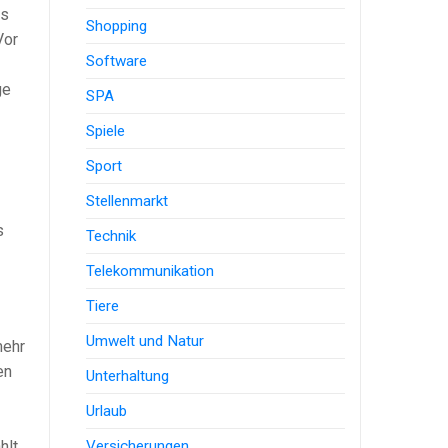
es
Shopping
Vor
Software
ge
SPA
Spiele
Sport
Stellenmarkt
s
Technik
Telekommunikation
Tiere
Umwelt und Natur
mehr
en
Unterhaltung
Urlaub
Versicherungen
hlt