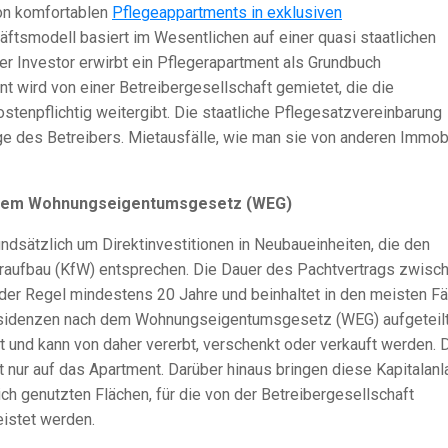
von komfortablen
Pflegeappartments in exklusiven
äftsmodell basiert im Wesentlichen auf einer quasi staatlichen
Der Investor erwirbt ein Pflegerapartment als Grundbuch
 wird von einer Betreibergesellschaft gemietet, die die
tenpflichtig weitergibt. Die staatliche Pflegesatzvereinbarung
ge des Betreibers. Mietausfälle, wie man sie von anderen Immob
 dem Wohnungseigentumsgesetz (WEG)
undsätzlich um Direktinvestitionen in Neubaueinheiten, die den
eraufbau (KfW) entsprechen. Die Dauer des Pachtvertrags zwisc
 der Regel mindestens 20 Jahre und beinhaltet in den meisten Fä
residenzen nach dem Wohnungseigentumsgesetz (WEG) aufgeteil
t und kann von daher vererbt, verschenkt oder verkauft werden. 
 nur auf das Apartment. Darüber hinaus bringen diese Kapitalan
ch genutzten Flächen, für die von der Betreibergesellschaft
eistet werden.