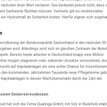
nächsten ihren Wert verlieren. Das bedeutet jedoch nicht, dass 
und Sachwerte flüchten müssen. Vielmehr gilt es renditestarke
g ein Höchstmaß an Sicherheit bieten. Hierfür eignen sich sogena
.
en
Bevölkerung der Bundesrepublik Deutschland in den nächsten 50
gehen wird. Allerdings wird sich im gleichen Zeitraum der Anteil
eln. Bereits heute arbeiten in Deutschland knapp eine Million
ärkte mögen stagnieren oder sinkende Umsätze verzeichnen, do
sicht auf Kapitalanlagen als eine echte Chance für Investitionen
 in den kommenden Jahrzehnten Tausende neue Pflegeheime geb
 Kapitalanlagen in diesen Wachstumsmarkt durch die Zahl der
usiven Seniorenresidenzen
t hat sich die Firma Quadriga GmbH, mit Sitz in Bielefeld etabli