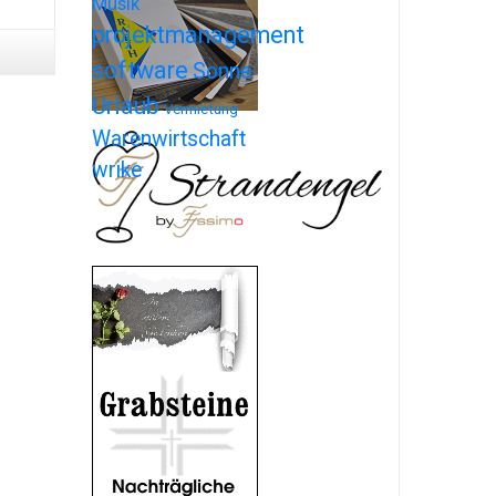
Musik
projektmanagement
software
Sonne
Urlaub
Vermietung
Warenwirtschaft
wrike