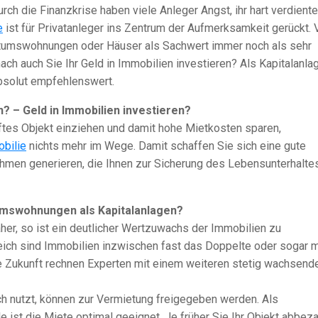
ch die Finanzkrise haben viele Anleger Angst, ihr hart verdient
e
ist für Privatanleger ins Zentrum der Aufmerksamkeit gerückt. 
ntumswohnungen oder Häuser als Sachwert immer noch als sehr
ach auch Sie Ihr Geld in Immobilien investieren? Als Kapitalanla
bsolut empfehlenswert.
? – Geld in Immobilien investieren?
uftes Objekt einziehen und damit hohe Mietkosten sparen,
bilie
nichts mehr im Wege. Damit schaffen Sie sich eine gute
ahmen generieren, die Ihnen zur Sicherung des Lebensunterhalte
umswohnungen als Kapitalanlagen?
her, so ist ein deutlicher Wertzuwachs der Immobilien zu
eich sind Immobilien inzwischen fast das Doppelte oder sogar 
die Zukunft rechnen Experten mit einem weiteren stetig wachsend
h nutzt, können zur Vermietung freigegeben werden. Als
ist die Miete optimal geeignet. Je früher Sie Ihr Objekt abbeza