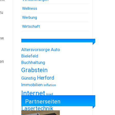
Wellness
zu
Werbung
Wirtschaft
sw.
Altersvorsorge
Auto
Bielefeld
ten
Buchhaltung
Grabstein
Herford
Günstig
Immobilien
Inflation
Internet
Ipad
Partnerseiten
Iphone
Lasertechnik