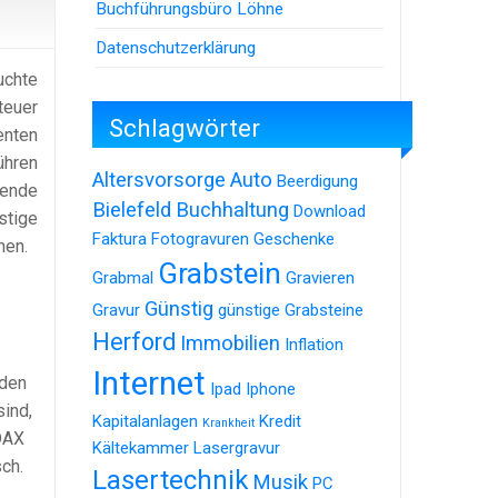
Buchführungsbüro Löhne
Datenschutzerklärung
uchte
teuer
Schlagwörter
enten
ühren
Altersvorsorge
Auto
Beerdigung
tende
Bielefeld
Buchhaltung
Download
stige
Faktura
Fotogravuren
Geschenke
hen.
Grabstein
Grabmal
Gravieren
Günstig
Gravur
günstige Grabsteine
Herford
Immobilien
Inflation
Internet
nden
Ipad
Iphone
sind,
Kapitalanlagen
Kredit
Krankheit
DAX
Kältekammer
Lasergravur
sch.
Lasertechnik
Musik
PC