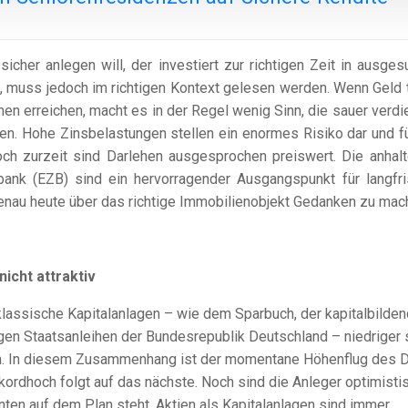
sicher anlegen will, der investiert zur richtigen Zeit in ausges
ig, muss jedoch im richtigen Kontext gelesen werden. Wenn Geld 
hen erreichen, macht es in der Regel wenig Sinn, die sauer verdi
en. Hohe Zinsbelastungen stellen ein enormes Risiko dar und f
och zurzeit sind Darlehen ausgesprochen preiswert. Die anhal
lbank (EZB) sind ein hervorragender Ausgangspunkt für langfri
genau heute über das richtige Immobilienobjekt Gedanken zu mac
icht attraktiv
klassische Kapitalanlagen – wie dem Sparbuch, der kapitalbilde
gen Staatsanleihen der Bundesrepublik Deutschland – niedriger 
en. In diesem Zusammenhang ist der momentane Höhenflug des 
ekordhoch folgt auf das nächste. Noch sind die Anleger optimisti
ten auf dem Plan steht. Aktien als Kapitalanlagen sind immer