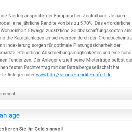
ige Niedrigzinspolitik der Europäischen Zentralbank. Je nach
odell eine jährliche Rendite von bis zu 5,70%. Das erforderliche
ro Wohneinheit. Etwaige zusätzliche Geldbeschaffungskosten sin
und die Kapitalanlagen an sich werden durch den Grundbucheintr
it Indexierung sorgen für optimale Planungssicherheit der
smärkte. Steuerliche Abschreibungsmöglichkeiten und eine hohe
nären Tendenzen. Der Anleger erzielt seine Mieterträge selbst da
inen festen Pachtvertrag mit der Betreibergesellschaft hat.
erte Anleger unter
www.http://sichere-rendite-sofort.de
.
Comment
anlage
tieren Sie Ihr Geld sinnvoll