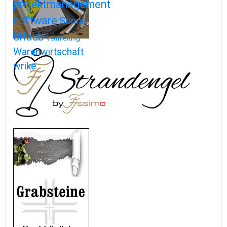
projektmanagement
software
Sonne
Urlaub
Vermietung
Warenwirtschaft
wrike