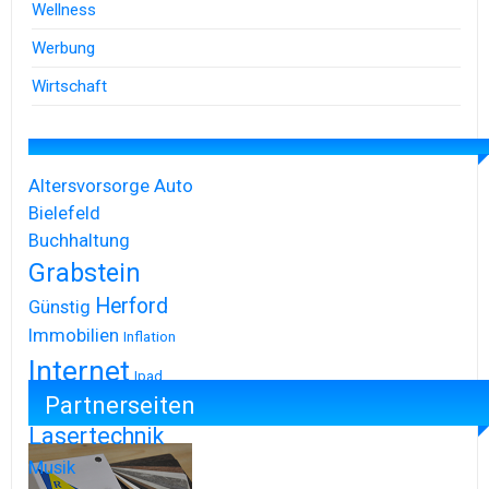
Wellness
Werbung
Wirtschaft
Altersvorsorge
Auto
Bielefeld
Buchhaltung
Grabstein
Herford
Günstig
Immobilien
Inflation
Internet
Ipad
Partnerseiten
Iphone
Lasertechnik
Musik