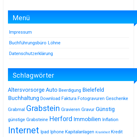
Menü
Impressum
Buchführungsbüro Löhne
Datenschutzerklärung
Schlagwörter
Altersvorsorge
Auto
Bielefeld
Beerdigung
Buchhaltung
Download
Faktura
Fotogravuren
Geschenke
Grabstein
Günstig
Grabmal
Gravieren
Gravur
Herford
Immobilien
günstige Grabsteine
Inflation
Internet
Ipad
Iphone
Kapitalanlagen
Kredit
Krankheit