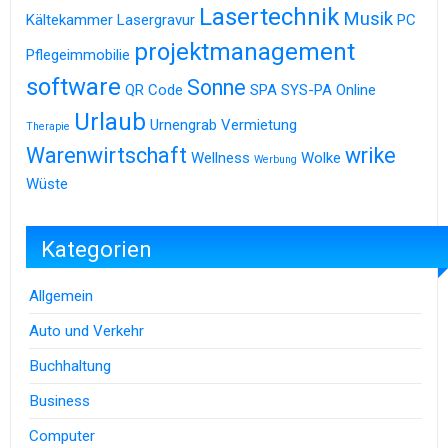
Lasertechnik
Musik
Kältekammer
Lasergravur
PC
projektmanagement
Pflegeimmobilie
software
Sonne
QR Code
SPA
SYS-PA Online
Urlaub
Urnengrab
Vermietung
Therapie
Warenwirtschaft
wrike
Wellness
Wolke
Werbung
Wüste
Kategorien
Allgemein
Auto und Verkehr
Buchhaltung
Business
Computer