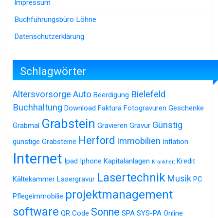
Impressum
Buchführungsbüro Löhne
Datenschutzerklärung
Schlagwörter
Altersvorsorge
Auto
Bielefeld
Beerdigung
Buchhaltung
Download
Faktura
Fotogravuren
Geschenke
Grabstein
Günstig
Grabmal
Gravieren
Gravur
Herford
Immobilien
günstige Grabsteine
Inflation
Internet
Ipad
Iphone
Kapitalanlagen
Kredit
Krankheit
Lasertechnik
Musik
Kältekammer
Lasergravur
PC
projektmanagement
Pflegeimmobilie
software
Sonne
QR Code
SPA
SYS-PA Online