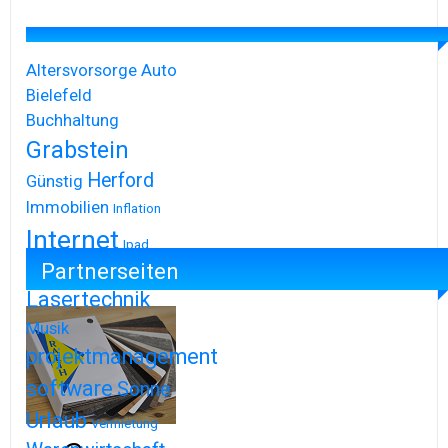
Altersvorsorge
Auto
Bielefeld
Buchhaltung
Grabstein
Herford
Günstig
Immobilien
Inflation
Internet
Ipad
Partnerseiten
Iphone
Lasertechnik
Musik
projektmanagement
software
Sonne
Urlaub
Vermietung