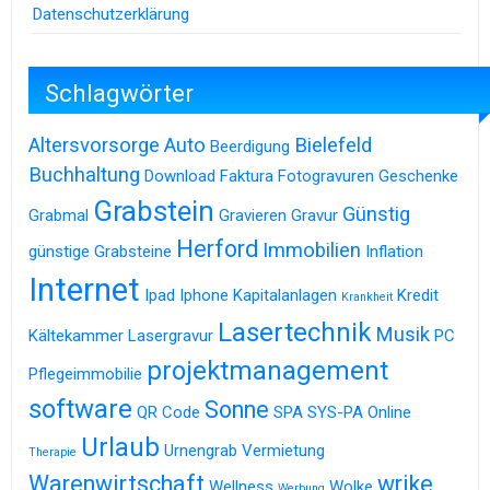
Datenschutzerklärung
Schlagwörter
Altersvorsorge
Auto
Bielefeld
Beerdigung
Buchhaltung
Download
Faktura
Fotogravuren
Geschenke
Grabstein
Günstig
Grabmal
Gravieren
Gravur
Herford
Immobilien
günstige Grabsteine
Inflation
Internet
Ipad
Iphone
Kapitalanlagen
Kredit
Krankheit
Lasertechnik
Musik
Kältekammer
Lasergravur
PC
projektmanagement
Pflegeimmobilie
software
Sonne
QR Code
SPA
SYS-PA Online
Urlaub
Urnengrab
Vermietung
Therapie
Warenwirtschaft
wrike
Wellness
Wolke
Werbung