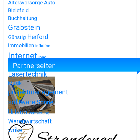
Altersvorsorge
Auto
Bielefeld
Buchhaltung
Grabstein
Herford
Günstig
Immobilien
Inflation
Internet
Ipad
Partnerseiten
Iphone
Lasertechnik
Musik
projektmanagement
software
Sonne
Urlaub
Vermietung
Warenwirtschaft
wrike