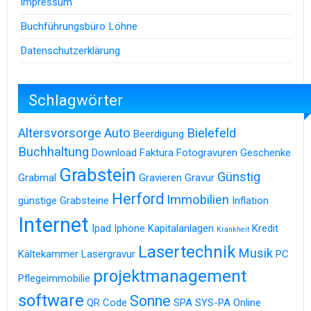
Impressum
Buchführungsbüro Löhne
Datenschutzerklärung
Schlagwörter
Altersvorsorge
Auto
Bielefeld
Beerdigung
Buchhaltung
Download
Faktura
Fotogravuren
Geschenke
Grabstein
Günstig
Grabmal
Gravieren
Gravur
Herford
Immobilien
günstige Grabsteine
Inflation
Internet
Ipad
Iphone
Kapitalanlagen
Kredit
Krankheit
Lasertechnik
Musik
Kältekammer
Lasergravur
PC
projektmanagement
Pflegeimmobilie
software
Sonne
QR Code
SPA
SYS-PA Online