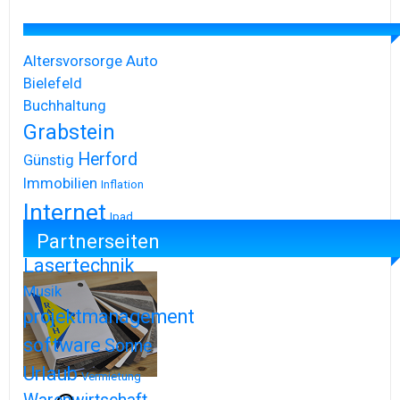
Altersvorsorge
Auto
Bielefeld
Buchhaltung
Grabstein
Herford
Günstig
Immobilien
Inflation
Internet
Ipad
Partnerseiten
Iphone
Lasertechnik
Musik
projektmanagement
software
Sonne
Urlaub
Vermietung