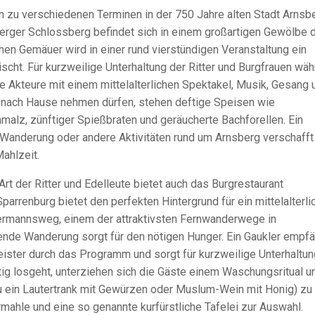
nn zu verschiedenen Terminen in der 750 Jahre alten Stadt Arnsb
rger Schlossberg befindet sich in einem großartigen Gewölbe 
hen Gemäuer wird in einer rund vierstündigen Veranstaltung ein
tischt. Für kurzweilige Unterhaltung der Ritter und Burgfrauen wä
Akteure mit einem mittelalterlichen Spektakel, Musik, Gesang 
it nach Hause nehmen dürfen, stehen deftige Speisen wie
malz, zünftiger Spießbraten und geräucherte Bachforellen. Ein
e Wanderung oder andere Aktivitäten rund um Arnsberg verschafft
ahlzeit.
t der Ritter und Edelleute bietet auch das Burgrestaurant
Sparrenburg bietet den perfekten Hintergrund für ein mittelalterl
Hermannsweg, einem der attraktivsten Fernwanderwege in
nde Wanderung sorgt für den nötigen Hunger. Ein Gaukler empfä
eister durch das Programm und sorgt für kurzweilige Unterhaltun
ig losgeht, unterziehen sich die Gäste einem Waschungsritual u
 ein Lautertrank mit Gewürzen oder Muslum-Wein mit Honig) zu 
mahle und eine so genannte kurfürstliche Tafelei zur Auswahl.