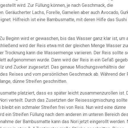
estellt wird. Zur Füllung können, je nach Geschmack, die
. Geräucherter Lachs, Forelle, Garnelen aber auch Avocado, Gur
gnet. Hilfreich ist eine Bambusmatte, mit deren Hilfe das Sushi
Zu Beginn wird er gewaschen, bis das Wasser ganz klar ist, um a
chließend wird der Reis etwa mit der gleichen Menge Wasser z
er Trocknung kann die Wassermenge variieren. Der Reis sollte s
ett aufgenommen wurde. Dann wird der Reis in ein Gefäß gege
alz und Zucker zugesetzt. Das genaue Mischungsverhältnis der
e des Reises und vom persönlichen Geschmack ab. Während der 
 lange, dünne Streifen geschnitten.
usmatte platziert, dass es später leicht zusammenzurollen ist. 
ori verteilt. Durch das Zusetzten der Reisessigmischung sollte
bleibt ein schmaler Streifen frei von Reis. Nun wird eine dünne
rd ein Streifen Füllung nach dem anderen im unteren Bereich de
fenahme der Bambusmatte kann das Nori jetzt eingerollt werden.