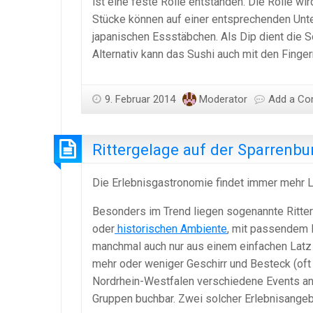
ist eine feste Rolle entstanden. Die Rolle wi
Stücke können auf einer entsprechenden Unte
japanischen Essstäbchen. Als Dip dient die 
Alternativ kann das Sushi auch mit den Finge
9. Februar 2014
Moderator
Add a C
Rittergelage auf der Sparrenbur
Die Erlebnisgastronomie findet immer mehr L
Besonders im Trend liegen sogenannte Ritterge
oder
historischen Ambiente
, mit passendem 
manchmal auch nur aus einem einfachen Lat
mehr oder weniger Geschirr und Besteck (oft r
Nordrhein-Westfalen verschiedene Events ange
Gruppen buchbar. Zwei solcher Erlebnisangeb