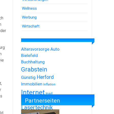
Wellness
Werbung
ch
n
Wirtschaft
 der
urg
Altersvorsorge
Auto
n
Bielefeld
Die
Buchhaltung
Grabstein
Herford
Günstig
,
Immobilien
Inflation
r
Internet
Ipad
os
Partnerseiten
Iphone
Lasertechnik
ld