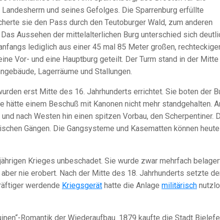
Landesherrn und seines Gefolges. Die Sparrenburg erfüllte
cherte sie den Pass durch den Teutoburger Wald, zum anderen
 Das Aussehen der mittelalterlichen Burg unterschied sich deutli
anfangs lediglich aus einer 45 mal 85 Meter großen, rechteckige
ine Vor- und eine Hauptburg geteilt. Der Turm stand in der Mitte
ngebäude, Lagerräume und Stallungen.
rden erst Mitte des 16. Jahrhunderts errichtet. Sie boten der B
e hätte einem Beschuß mit Kanonen nicht mehr standgehalten. A
 und nach Westen hin einen spitzen Vorbau, den Scherpentiner. 
rdischen Gängen. Die Gangsysteme und Kasematten können heute
jährigen Krieges unbeschadet. Sie wurde zwar mehrfach belagert
ber nie erobert. Nach der Mitte des 18. Jahrhunderts setzte de
kräftiger werdende
Kriegsgerät
hatte die Anlage
militärisch
nutzl
uinen“-Romantik der Wiederaufbau. 1879 kaufte die Stadt Bielefe