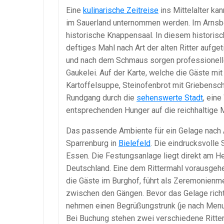
Eine
kulinarische Zeitreise
ins Mittelalter ka
im Sauerland unternommen werden. Im Arnsbe
historische Knappensaal. In diesem historisc
deftiges Mahl nach Art der alten Ritter aufge
und nach dem Schmaus sorgen professionelle 
Gaukelei. Auf der Karte, welche die Gäste m
Kartoffelsuppe, Steinofenbrot mit Griebensch
Rundgang durch die
sehenswerte Stadt
, ein
entsprechenden Hunger auf die reichhaltige M
Das passende Ambiente für ein Gelage nach Ar
Sparrenburg in
Bielefeld
. Die eindrucksvolle 
Essen. Die Festungsanlage liegt direkt am 
Deutschland. Eine dem Rittermahl vorausgehe
die Gäste im Burghof, führt als Zeremonienm
zwischen den Gängen. Bevor das Gelage richt
nehmen einen Begrüßungstrunk (je nach Menu
Bei Buchung stehen zwei verschiedene Ritter