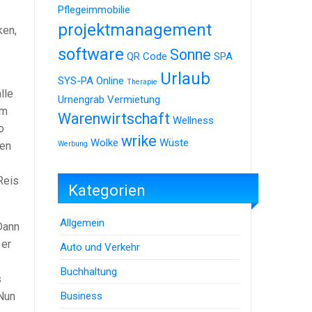
Pflegeimmobilie
projektmanagement
ken,
software
Sonne
QR Code
SPA
Urlaub
SYS-PA Online
Therapie
lle
Urnengrab
Vermietung
um
Warenwirtschaft
Wellness
o
wrike
Wolke
Wüste
ben
Werbung
Reis
Kategorien
Allgemein
Dann
 er
Auto und Verkehr
Buchhaltung
s
 Nun
Business