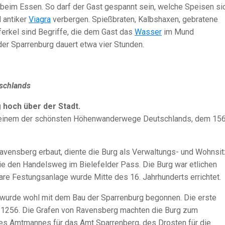
beim Essen. So darf der Gast gespannt sein, welche Speisen si
 antiker
Viagra
verbergen. Spießbraten, Kalbshaxen, gebratene
erkel sind Begriffe, die dem Gast das
Wasser
im Mund
er Sparrenburg dauert etwa vier Stunden.
tschlands
 hoch über der Stadt.
an einem der schönsten Höhenwanderwege Deutschlands, dem 15
avensberg erbaut, diente die Burg als Verwaltungs- und Wohnsit
ie den Handelsweg im Bielefelder Pass. Die Burg war etlichen
are Festungsanlage wurde Mitte des 16. Jahrhunderts errichtet.
s wurde wohl mit dem Bau der Sparrenburg begonnen. Die erste
 1256. Die Grafen von Ravensberg machten die Burg zum
 des Amtmannes für das Amt Sparrenberg, des Drosten für die