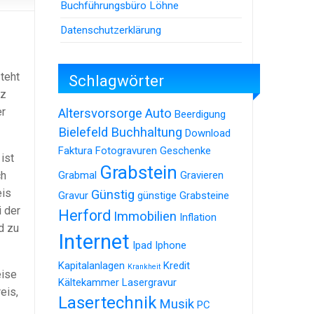
Buchführungsbüro Löhne
Datenschutzerklärung
teht
Schlagwörter
lz
er
Altersvorsorge
Auto
Beerdigung
Bielefeld
Buchhaltung
Download
Faktura
Fotogravuren
Geschenke
ist
Grabstein
ch
Grabmal
Gravieren
eis
Günstig
Gravur
günstige Grabsteine
i der
Herford
Immobilien
Inflation
d zu
Internet
Ipad
Iphone
Kapitalanlagen
Kredit
Krankheit
eise
Kältekammer
Lasergravur
eis,
Lasertechnik
Musik
PC