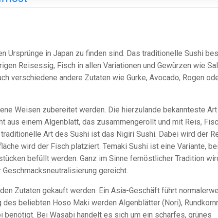
n Ursprünge in Japan zu finden sind. Das traditionelle Sushi bes
gen Reisessig, Fisch in allen Variationen und Gewürzen wie Sa
auch verschiedene andere Zutaten wie Gurke, Avocado, Rogen od
dene Weisen zubereitet werden. Die hierzulande bekannteste Art 
t aus einem Algenblatt, das zusammengerollt und mit Reis, Fis
raditionelle Art des Sushi ist das Nigiri Sushi. Dabei wird der R
che wird der Fisch platziert. Temaki Sushi ist eine Variante, be
stücken befüllt werden. Ganz im Sinne fernöstlicher Tradition wir
r Geschmacksneutralisierung gereicht.
den Zutaten gekauft werden. Ein Asia-Geschäft führt normalerw
g des beliebten Hoso Maki werden Algenblätter (Nori), Rundkornr
 benötigt. Bei Wasabi handelt es sich um ein scharfes, grünes