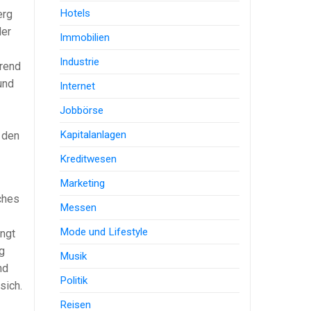
Hotels
erg
der
Immobilien
Industrie
hrend
und
Internet
Jobbörse
Kapitalanlagen
 den
Kreditwesen
Marketing
iches
Messen
Mode und Lifestyle
ngt
g
Musik
nd
Politik
sich.
Reisen