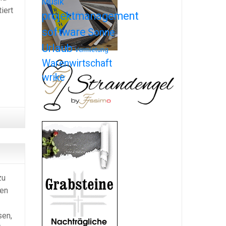
Musik
iert
projektmanagement
software
Sonne
Urlaub
Vermietung
Warenwirtschaft
wrike
zu
len
sen,