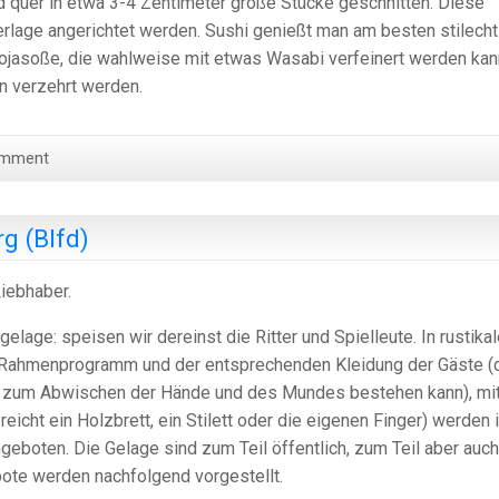
rd quer in etwa 3-4 Zentimeter große Stücke geschnitten. Diese
rlage angerichtet werden. Sushi genießt man am besten stilecht
Sojasoße, die wahlweise mit etwas Wasabi verfeinert werden kan
rn verzehrt werden.
omment
g (Blfd)
iebhaber.
lage: speisen wir dereinst die Ritter und Spielleute. In rustika
Rahmenprogramm und der entsprechenden Kleidung der Gäste (
z zum Abwischen der Hände und des Mundes bestehen kann), mi
eicht ein Holzbrett, ein Stilett oder die eigenen Finger) werden 
boten. Die Gelage sind zum Teil öffentlich, zum Teil aber auch
ote werden nachfolgend vorgestellt.