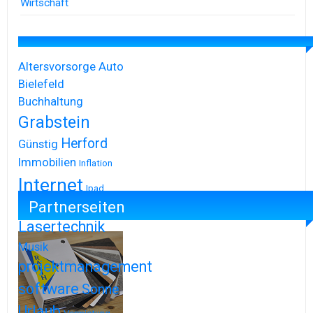
Wirtschaft
Altersvorsorge
Auto
Bielefeld
Buchhaltung
Grabstein
Herford
Günstig
Immobilien
Inflation
Internet
Ipad
Partnerseiten
Iphone
Lasertechnik
Musik
projektmanagement
software
Sonne
Urlaub