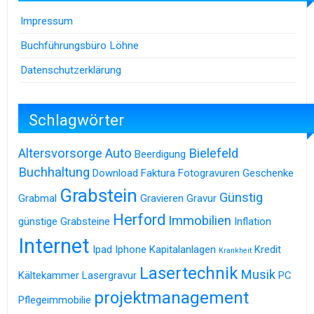
Impressum
Buchführungsbüro Löhne
Datenschutzerklärung
Schlagwörter
Altersvorsorge
Auto
Bielefeld
Beerdigung
Buchhaltung
Download
Faktura
Fotogravuren
Geschenke
Grabstein
Günstig
Grabmal
Gravieren
Gravur
Herford
Immobilien
günstige Grabsteine
Inflation
Internet
Ipad
Iphone
Kapitalanlagen
Kredit
Krankheit
Lasertechnik
Musik
Kältekammer
Lasergravur
PC
projektmanagement
Pflegeimmobilie