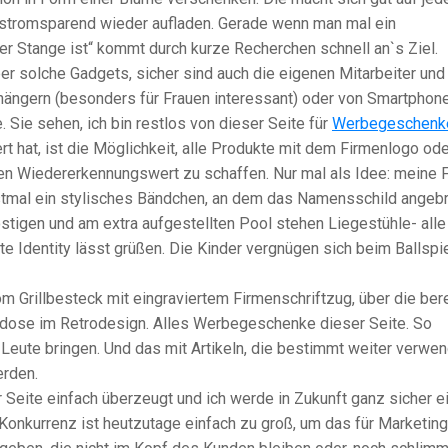
stromsparend wieder aufladen. Gerade wenn man mal ein
r Stange ist“ kommt durch kurze Recherchen schnell an`s Ziel.
ber solche Gadgets, sicher sind auch die eigenen Mitarbeiter und
ngern (besonders für Frauen interessant) oder von Smartphon
. Sie sehen, ich bin restlos von dieser Seite für
Werbegeschenk
t hat, ist die Möglichkeit, alle Produkte mit dem Firmenlogo ode
n Wiedererkennungswert zu schaffen. Nur mal als Idee: meine 
rstmal ein stylisches Bändchen, an dem das Namensschild angeb
köstigen und am extra aufgestellten Pool stehen Liegestühle- alle
e Identity lässt grüßen. Die Kinder vergnügen sich beim Ballspi
m Grillbesteck mit eingraviertem Firmenschriftzug, über die ber
dose im Retrodesign. Alles Werbegeschenke dieser Seite. So
Leute bringen. Und das mit Artikeln, die bestimmt weiter verwe
erden.
er Seite einfach überzeugt und ich werde in Zukunft ganz sicher e
Konkurrenz ist heutzutage einfach zu groß, um das für Marketin