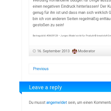
Werbung vorhandene Budget für Dinge auszug
einen negativen Eindruck hinterlassen! Der 
genug für ihn ist und dass man sich wirklich
bin ich von anderen Seiten regelmäßig enttäu
gestoßen zu sein!
Beitragsbild: #36639128 –
Junges Model wirbt für Produkt © kreativloft G
16. September 2013
Moderator
Previous
Leave a reply
Du musst
angemeldet
sein, um einen Komment