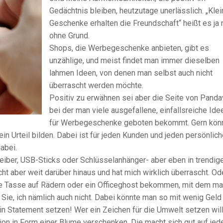
Gedächtnis bleiben, heutzutage unerlässlich. „Kle
Geschenke erhalten die Freundschaft“ heißt es ja 
ohne Grund.
Shops, die Werbegeschenke anbieten, gibt es
unzählige, und meist findet man immer dieselben
lahmen Ideen, von denen man selbst auch nicht
überrascht werden möchte.
Positiv zu erwähnen sei aber die Seite von Pandav
bei der man viele ausgefallene, einfallsreiche Ide
für Werbegeschenke geboten bekommt. Gern kön
ein Urteil bilden. Dabei ist für jeden Kunden und jeden persönlic
abei.
hreiber, USB-Sticks oder Schlüsselanhänger- aber eben in trendi
cht aber weit darüber hinaus und hat mich wirklich überrascht. Od
e Tasse auf Rädern oder ein Officeghost bekommen, mit dem m
 Sie, ich nämlich auch nicht. Dabei könnte man so mit wenig Geld
in Statement setzen! Wer ein Zeichen für die Umwelt setzen will
ion in Form einer Blume verschenken. Die macht sich gut auf je