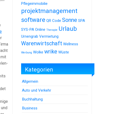
Pflegeimmobilie
projektmanagement
software
Sonne
QR Code
SPA
e
Urlaub
SYS-PA Online
Therapie
e
Urnengrab
Vermietung
r
Warenwirtschaft
Firma
Wellness
racht
wrike
Wolke
Wüste
Werbung
 mit
elen-
Kategorien
eits
Allgemein
ndet
Auto und Verkehr
Buchhaltung
inige
g und
Business