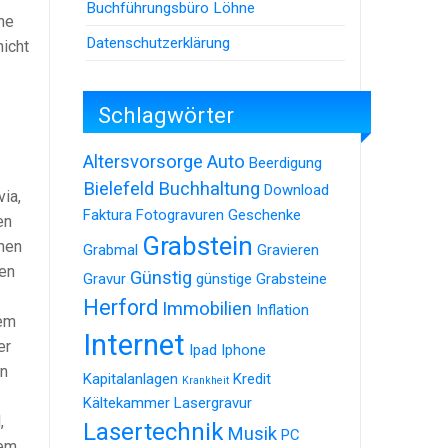
Buchführungsbüro Löhne
ine
Datenschutzerklärung
nicht
Schlagwörter
Altersvorsorge
Auto
Beerdigung
Bielefeld
Buchhaltung
Download
ia,
Faktura
Fotogravuren
Geschenke
en
Grabstein
nen
Grabmal
Gravieren
hen
Günstig
Gravur
günstige Grabsteine
Herford
Immobilien
Inflation
gem
Internet
er
Ipad
Iphone
an
Kapitalanlagen
Kredit
Krankheit
Kältekammer
Lasergravur
,
Lasertechnik
Musik
PC
dem