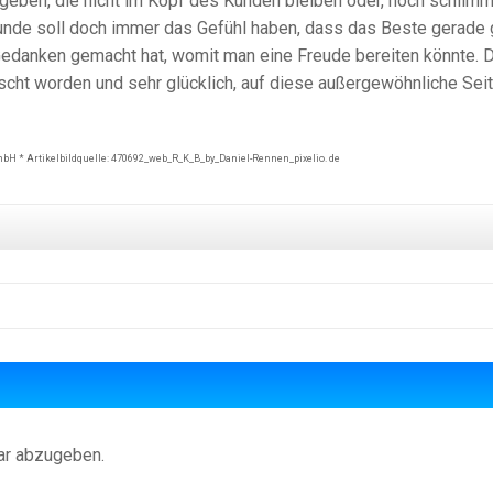
eben, die nicht im Kopf des Kunden bleiben oder, noch schlimm
Kunde soll doch immer das Gefühl haben, dass das Beste gerade 
 Gedanken gemacht hat, womit man eine Freude bereiten könnte. 
scht worden und sehr glücklich, auf diese außergewöhnliche Sei
mbH * Artikelbildquelle: 470692_web_R_K_B_by_Daniel-Rennen_pixelio. de
ar abzugeben.