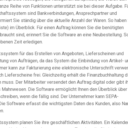
anze Reihe von Funktionen unterstützt sie bei dieser Aufgabe. F
chaftssystem
sind
Bankverbindungen
, Ansprechpartner und
rmiert Sie ständig über die aktuelle Anzahl der Waren. So haben
iste) im Überblick. Für einen Auftrag können Sie die benötigten
braucht sind, erinnert Sie die Software an eine Neubestellung. S
benen Zeit erledigen.
tssystem
für das Erstellen von Angeboten, Lieferscheinen und
tung von Aufträgen, da das System die Einbindung von Artikel- u
mer kann zur Fakturierung eine elektronische Unterschrift verwe
h Lieferscheine frei. Gleichzeitig erhält die Finanzbuchhaltung d
 muss. Der Mitarbeiter versendet den Auftrag digital oder gibt i
as Mahnwesen. Die Software ermöglicht Ihnen den Überblick über
chreiben, wenn die fällig sind. Der Unternehmer kann
SEPA-
Die Software erfasst die wichtigsten Daten des Kunden, also N
en
.
ftssystem
planen Sie ihre geschäftlichen Aktivitäten. Ein Kalender