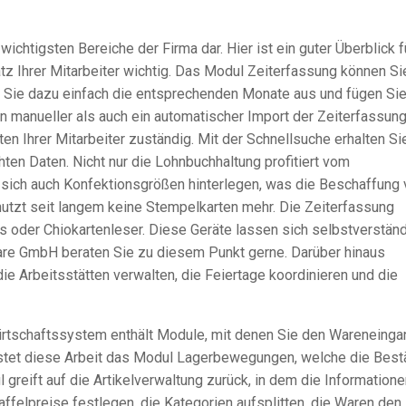
ichtigsten Bereiche der Firma dar. Hier ist ein guter Überblick f
z Ihrer Mitarbeiter wichtig. Das Modul Zeiterfassung können Si
en Sie dazu einfach die entsprechenden Monate aus und fügen Si
ein manueller als auch ein automatischer Import der Zeiterfassun
ten Ihrer Mitarbeiter zuständig. Mit der Schnellsuche erhalten Si
hten Daten. Nicht nur die
Lohnbuchhaltung
profitiert vom
 sich auch Konfektionsgrößen hinterlegen, was die Beschaffung
utzt seit langem keine
Stempelkarten
mehr. Die Zeiterfassung
ys oder
Chiokartenleser
. Diese Geräte lassen sich selbstverständ
are GmbH beraten Sie zu diesem Punkt gerne. Darüber hinaus
ie Arbeitsstätten verwalten, die Feiertage koordinieren und die
rtschaftssystem
enthält Module, mit denen Sie den Wareneinga
istet diese Arbeit das Modul
Lagerbewegungen
, welche die Bes
 greift auf die
Artikelverwaltung
zurück, in dem die Informatione
affelpreise
festlegen, die Kategorien aufsplitten, die Waren den