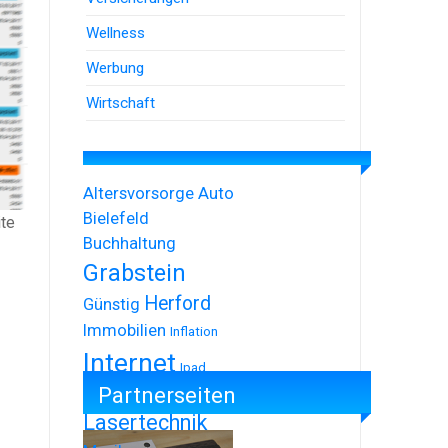
Wellness
Werbung
Wirtschaft
Altersvorsorge
Auto
Bielefeld
ite
Buchhaltung
Grabstein
Herford
Günstig
Immobilien
Inflation
Internet
Ipad
Partnerseiten
Iphone
Lasertechnik