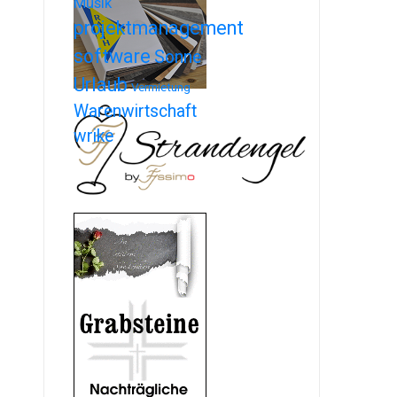
Musik
projektmanagement
software
Sonne
Urlaub
Vermietung
Warenwirtschaft
wrike