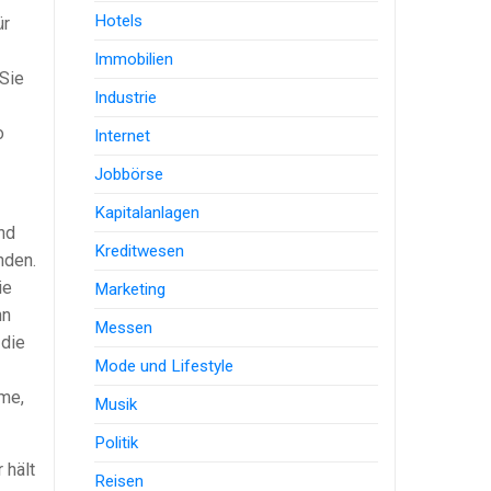
Hotels
ür
Immobilien
 Sie
Industrie
o
Internet
Jobbörse
Kapitalanlagen
nd
Kreditwesen
nden.
ie
Marketing
hn
Messen
 die
Mode und Lifestyle
ame,
Musik
Politik
 hält
Reisen