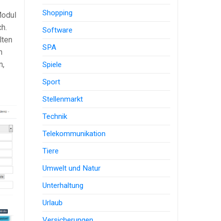
Shopping
Modul
ch.
Software
lten
SPA
n
n,
Spiele
Sport
Stellenmarkt
Technik
Telekommunikation
Tiere
Umwelt und Natur
Unterhaltung
Urlaub
Versicherungen