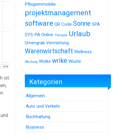
Pflegeimmobilie
projektmanagement
software
Sonne
QR Code
SPA
Urlaub
SYS-PA Online
Therapie
Urnengrab
Vermietung
Warenwirtschaft
Wellness
wrike
Wolke
Wüste
Werbung
h ist
Kategorien
en,
n.
Allgemein
Auto und Verkehr
 und
Buchhaltung
Business