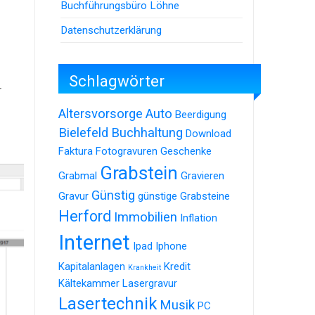
Buchführungsbüro Löhne
Datenschutzerklärung
Schlagwörter
r
Altersvorsorge
Auto
Beerdigung
Bielefeld
Buchhaltung
Download
Faktura
Fotogravuren
Geschenke
Grabstein
Grabmal
Gravieren
Günstig
Gravur
günstige Grabsteine
Herford
Immobilien
Inflation
Internet
Ipad
Iphone
Kapitalanlagen
Kredit
Krankheit
Kältekammer
Lasergravur
Lasertechnik
Musik
PC