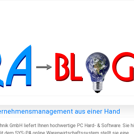
ternehmensmanagement aus einer Hand
nik GmbH liefert Ihnen hochwertige PC Hard- & Software. Sie hi
Mit dem
SYS-PA
online
Warenwirtschaftssystem
stellt sie eine