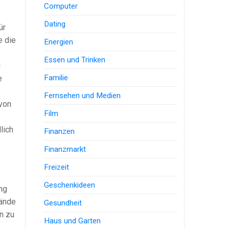
Computer
Dating
ür
e die
Energien
e
Essen und Trinken
g
Familie
e
Fernsehen und Medien
 von
Film
lich
Finanzen
Finanzmarkt
Freizeit
Geschenkideen
ng
tände
Gesundheit
n zu
Haus und Garten