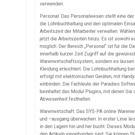
verwenden.
Personal: Das Personalwesen stellt eine der w
die
Lohnbuchhaltung
und den optimalen Einsat
Arbeitszeit der Mitarbeiter verwalten. Wähl
jetzt die Arbeitszeiten hinzu. Es ist sowohl 
möglich. Der Bereich „Personal“ ist für die Da
innerhalb kurzer Zeit Zugriff auf die gewünsc
Warenwirtschaftssystem
, sondern es lassen
Kleidung erleichtert. Die
Lohnbuchhaltung
ben
erfolgt mit elektronischen Geräten, mit Hand
einbinden. Die Fachleute der Paradies Softw
beinhaltet das Modul Plugins, mit denen Sie d
Abwesenheit festhalten.
Warenwirtschaft
: Das
SYS-PA
online
Warenwi
und –
ausgang
überwachen. In erster Linie le
in den Lagern hin und her bucht. Dieses Modul
den Artikeln eingebunden sind. Sie können
St