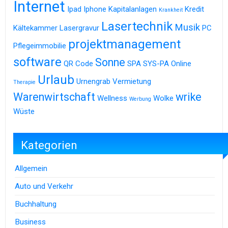
Internet
Ipad
Iphone
Kapitalanlagen
Kredit
Krankheit
Lasertechnik
Musik
Kältekammer
Lasergravur
PC
projektmanagement
Pflegeimmobilie
software
Sonne
QR Code
SPA
SYS-PA Online
Urlaub
Urnengrab
Vermietung
Therapie
Warenwirtschaft
wrike
Wellness
Wolke
Werbung
Wüste
Kategorien
Allgemein
Auto und Verkehr
Buchhaltung
Business