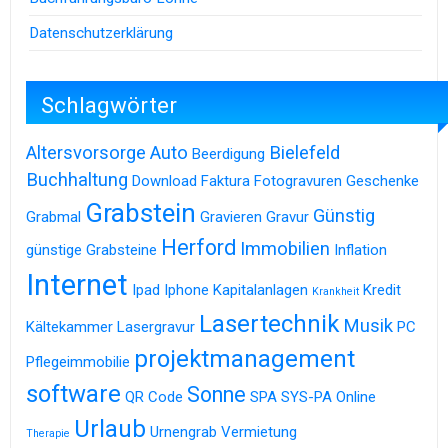
Datenschutzerklärung
Schlagwörter
Altersvorsorge
Auto
Bielefeld
Beerdigung
Buchhaltung
Download
Faktura
Fotogravuren
Geschenke
Grabstein
Günstig
Grabmal
Gravieren
Gravur
Herford
Immobilien
günstige Grabsteine
Inflation
Internet
Ipad
Iphone
Kapitalanlagen
Kredit
Krankheit
Lasertechnik
Musik
Kältekammer
Lasergravur
PC
projektmanagement
Pflegeimmobilie
software
Sonne
QR Code
SPA
SYS-PA Online
Urlaub
Urnengrab
Vermietung
Therapie