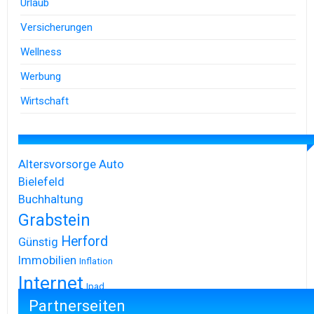
Urlaub
Versicherungen
Wellness
Werbung
Wirtschaft
Altersvorsorge
Auto
Bielefeld
Buchhaltung
Grabstein
Herford
Günstig
Immobilien
Inflation
Internet
Ipad
Partnerseiten
Iphone