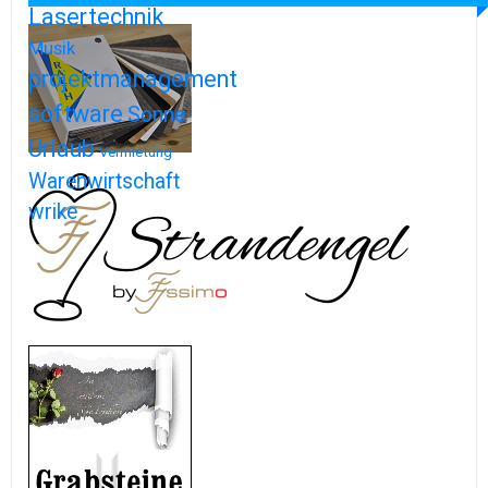
Lasertechnik
Musik
projektmanagement
software
Sonne
Urlaub
Vermietung
Warenwirtschaft
wrike