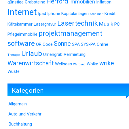
Herford
Immobilien
günstige Grabsteine
Inflation
Internet
Ipad
Iphone
Kapitalanlagen
Kredit
Krankheit
Lasertechnik
Musik
Kältekammer
Lasergravur
PC
projektmanagement
Pflegeimmobilie
software
Sonne
QR Code
SPA
SYS-PA Online
Urlaub
Urnengrab
Vermietung
Therapie
Warenwirtschaft
wrike
Wellness
Wolke
Werbung
Wüste
Kategorien
Allgemein
Auto und Verkehr
Buchhaltung