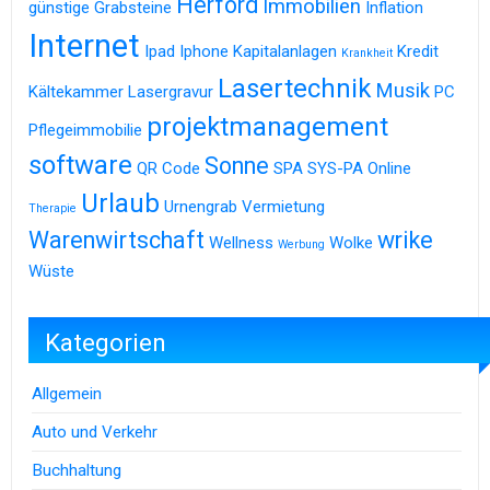
Herford
Immobilien
günstige Grabsteine
Inflation
Internet
Ipad
Iphone
Kapitalanlagen
Kredit
Krankheit
Lasertechnik
Musik
Kältekammer
Lasergravur
PC
projektmanagement
Pflegeimmobilie
software
Sonne
QR Code
SPA
SYS-PA Online
Urlaub
Urnengrab
Vermietung
Therapie
Warenwirtschaft
wrike
Wellness
Wolke
Werbung
Wüste
Kategorien
Allgemein
Auto und Verkehr
Buchhaltung