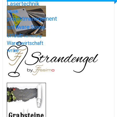
Lasertechnik
Musik
projektmanagement
software
Sonne
Urlaub
Vermietung
Warenwirtschaft
wrike