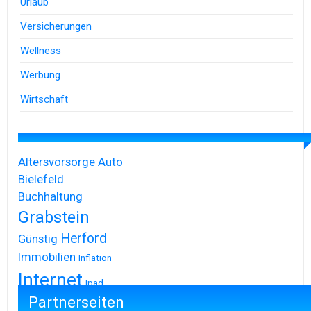
Urlaub
Versicherungen
Wellness
Werbung
Wirtschaft
Altersvorsorge
Auto
Bielefeld
Buchhaltung
Grabstein
Herford
Günstig
Immobilien
Inflation
Internet
Ipad
Partnerseiten
Iphone