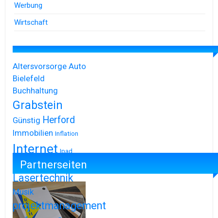
Werbung
Wirtschaft
Altersvorsorge
Auto
Bielefeld
Buchhaltung
Grabstein
Herford
Günstig
Immobilien
Inflation
Internet
Ipad
Partnerseiten
Iphone
Lasertechnik
Musik
projektmanagement