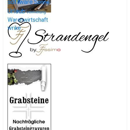
software
Sonne
Urlaub
Vermietung
Warenwirtschaft
wrike