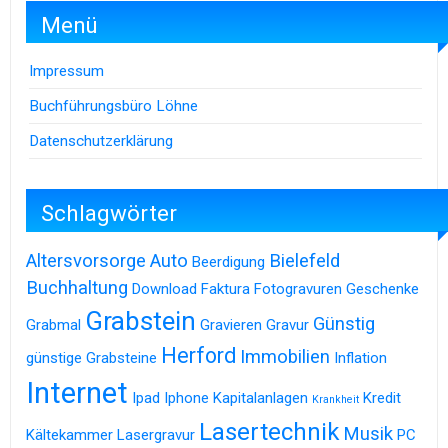
Menü
Impressum
Buchführungsbüro Löhne
Datenschutzerklärung
Schlagwörter
Altersvorsorge
Auto
Bielefeld
Beerdigung
Buchhaltung
Download
Faktura
Fotogravuren
Geschenke
Grabstein
Günstig
Grabmal
Gravieren
Gravur
Herford
Immobilien
günstige Grabsteine
Inflation
Internet
Ipad
Iphone
Kapitalanlagen
Kredit
Krankheit
Lasertechnik
Musik
Kältekammer
Lasergravur
PC