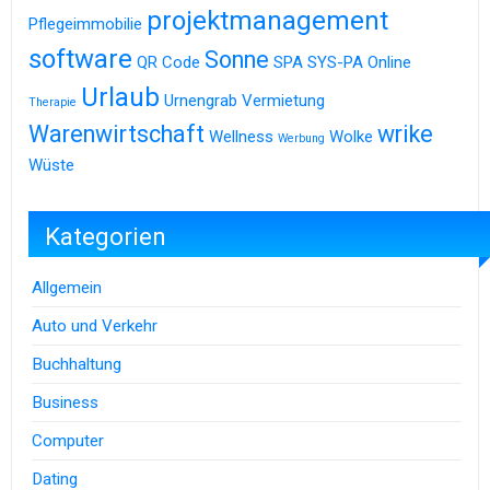
projektmanagement
Pflegeimmobilie
software
Sonne
QR Code
SPA
SYS-PA Online
Urlaub
Urnengrab
Vermietung
Therapie
Warenwirtschaft
wrike
Wellness
Wolke
Werbung
Wüste
Kategorien
Allgemein
Auto und Verkehr
Buchhaltung
Business
Computer
Dating