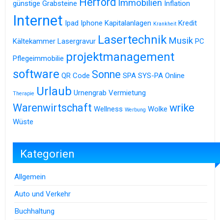
Herford
Immobilien
günstige Grabsteine
Inflation
Internet
Ipad
Iphone
Kapitalanlagen
Kredit
Krankheit
Lasertechnik
Musik
Kältekammer
Lasergravur
PC
projektmanagement
Pflegeimmobilie
software
Sonne
QR Code
SPA
SYS-PA Online
Urlaub
Urnengrab
Vermietung
Therapie
Warenwirtschaft
wrike
Wellness
Wolke
Werbung
Wüste
Kategorien
Allgemein
Auto und Verkehr
Buchhaltung