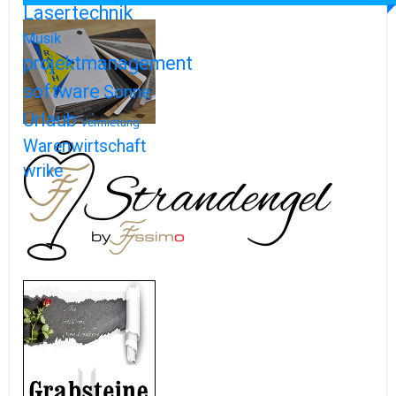
Lasertechnik
Musik
projektmanagement
software
Sonne
Urlaub
Vermietung
Warenwirtschaft
wrike