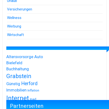
Urlaub
Versicherungen
Wellness
Werbung
Wirtschaft
Altersvorsorge
Auto
Bielefeld
Buchhaltung
Grabstein
Herford
Günstig
Immobilien
Inflation
Internet
Ipad
Partnerseiten
Iphone