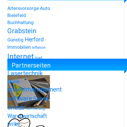
Altersvorsorge
Auto
Bielefeld
Buchhaltung
Grabstein
Herford
Günstig
Immobilien
Inflation
Internet
Ipad
Partnerseiten
Iphone
Lasertechnik
Musik
projektmanagement
software
Sonne
Urlaub
Vermietung
Warenwirtschaft
wrike