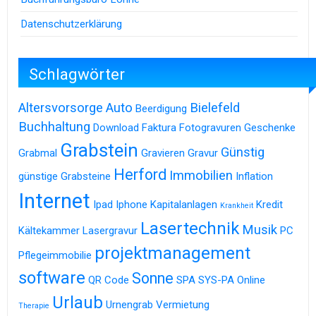
Datenschutzerklärung
Schlagwörter
Altersvorsorge
Auto
Bielefeld
Beerdigung
Buchhaltung
Download
Faktura
Fotogravuren
Geschenke
Grabstein
Günstig
Grabmal
Gravieren
Gravur
Herford
Immobilien
günstige Grabsteine
Inflation
Internet
Ipad
Iphone
Kapitalanlagen
Kredit
Krankheit
Lasertechnik
Musik
Kältekammer
Lasergravur
PC
projektmanagement
Pflegeimmobilie
software
Sonne
QR Code
SPA
SYS-PA Online
Urlaub
Urnengrab
Vermietung
Therapie