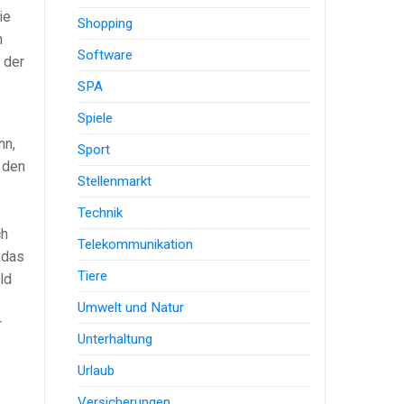
ie
Shopping
h
Software
 der
SPA
Spiele
nn,
Sport
 den
Stellenmarkt
Technik
ch
Telekommunikation
 das
Tiere
ld
Umwelt und Natur
r
Unterhaltung
Urlaub
Versicherungen