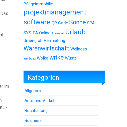
Pflegeimmobilie
projektmanagement
. Das
software
Sonne
QR Code
SPA
Urlaub
SYS-PA Online
Therapie
ht
Urnengrab
Vermietung
Warenwirtschaft
Wellness
wrike
Wolke
Wüste
Werbung
n
Kategorien
s
er im
Allgemein
n
Auto und Verkehr
 KO-
Buchhaltung
Business