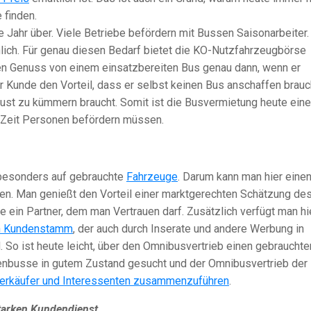
 finden.
 Jahr über. Viele Betriebe befördern mit Bussen Saisonarbeiter
hlich. Für genau diesen Bedarf bietet die KO-Nutzfahrzeugbörse
n Genuss von einem einsatzbereiten Bus genau dann, wenn er
r Kunde den Vorteil, dass er selbst keinen Bus anschaffen brauc
lust zu kümmern braucht. Somit ist die Busvermietung heute eine
e Zeit Personen befördern müssen.
 besonders auf gebrauchte
Fahrzeuge
. Darum kann man hier eine
en. Man genießt den Vorteil einer marktgerechten Schätzung de
 ein Partner, dem man Vertrauen darf. Zusätzlich verfügt man hi
n Kundenstamm
, der auch durch Inserate und andere Werbung in
 So ist heute leicht, über den Omnibusvertrieb einen gebrauchte
enbusse in gutem Zustand gesucht und der Omnibusvertrieb der
erkäufer und Interessenten zusammenzuführen
.
tarken Kundendienst