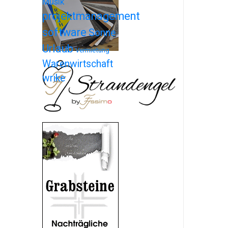
Musik
projektmanagement
software
Sonne
Urlaub
Vermietung
Warenwirtschaft
wrike