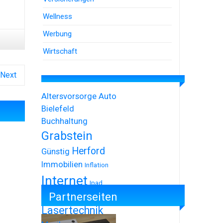
Wellness
Werbung
Wirtschaft
Next
Altersvorsorge
Auto
Bielefeld
Buchhaltung
Grabstein
Herford
Günstig
Immobilien
Inflation
Internet
Ipad
Partnerseiten
Iphone
Lasertechnik