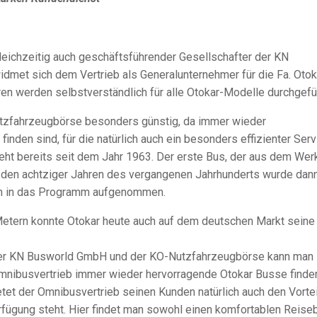
leichzeitig auch geschäftsführender Gesellschafter der KN
et sich dem Vertrieb als Generalunternehmer für die Fa. Otok
en werden selbstverständlich für alle Otokar-Modelle durchgefüh
tzfahrzeugbörse besonders günstig, da immer wieder
nden sind, für die natürlich auch ein besonders effizienter Serv
ht bereits seit dem Jahr 1963. Der erste Bus, der aus dem Wer
In den achtziger Jahren des vergangenen Jahrhunderts wurde dan
en in das Programm aufgenommen.
etern konnte Otokar heute auch auf dem deutschen Markt seine
er KN Busworld GmbH und der KO-Nutzfahrzeugbörse kann man
Omnibusvertrieb immer wieder hervorragende Otokar Busse finde
etet der Omnibusvertrieb seinen Kunden natürlich auch den Vortei
rfügung steht. Hier findet man sowohl einen komfortablen Reise