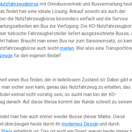
Nutzfahrzeugbörse
mit Omnibusvertrieb und Busvermietung heu
at, findet hier eine ideale Lösung. Ankauf sowohl als auch der
über die Nutzfahrzeugbörse besonders einfach und die Service
 Wartungsarbeiten am Bus zur Verfügung. Die KO-Nutzfahrzeugbö
er türkische Fahrzeughersteller liefert ausgezeichnete Busse, 
rt haben. Braucht man einen Bus nur zum Saisoneinsatz, so kan
tzfahrzeugbörse auch leicht
mieten
. Wer also eine Transportlö
rzeuge
für den eigenen Bedarf.
l einen Bus finden, der in tadellosem Zustand ist. Dabei gibt 
s man sicher sein kann, genau das Nutzfahrzeug zu erhalten, das
odel einmal nicht vorrätig sein, so sucht man bei der KO-
rag danach. Auf diese Weise kommt der Kunde schnell zu seine
indet man hier auch immer wieder Busse dieser Marke. Diese
und überzeugen heute durch ihr
modernes Design
und durch
 Preis
erhältlich ist. Das ist auch ein Grund, warum heute immer 