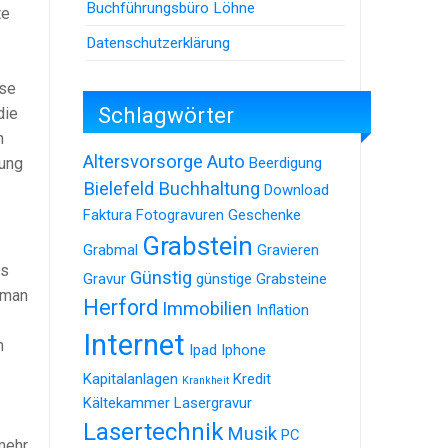
Buchführungsbüro Löhne
te
Datenschutzerklärung
rse
Schlagwörter
die
n
Altersvorsorge
Auto
sung
Beerdigung
Bielefeld
Buchhaltung
Download
Faktura
Fotogravuren
Geschenke
Grabstein
Grabmal
Gravieren
es
Günstig
Gravur
günstige Grabsteine
 man
Herford
Immobilien
Inflation
Internet
m
Ipad
Iphone
Kapitalanlagen
Kredit
Krankheit
Kältekammer
Lasergravur
Lasertechnik
Musik
PC
mehr