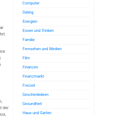
Computer
Dating
Energien
ar.
Essen und Trinken
rt.
Familie
Fernsehen und Medien
ice
k
Film
n
Finanzen
Finanzmarkt
Freizeit
Geschenkideen
n,
Gesundheit
l der
Haus und Garten
bus,