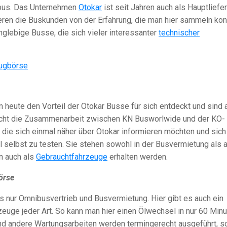
nbus. Das Unternehmen
Otokar
ist seit Jahren auch als Hauptliefe
itieren die Buskunden von der Erfahrung, die man hier sammeln kon
nglebige Busse, die sich vieler interessanter
technischer
heute den Vorteil der Otokar Busse für sich entdeckt und sind 
eicht die Zusammenarbeit zwischen KN Busworlwide und der KO-
 die sich einmal näher über Otokar informieren möchten und sich
 selbst zu testen. Sie stehen sowohl in der Busvermietung als 
n auch als
Gebrauchtfahrzeuge
erhalten werden.
örse
s nur Omnibusvertrieb und Busvermietung. Hier gibt es auch ein
zeuge jeder Art. So kann man hier einen Ölwechsel in nur 60 Min
nd andere Wartungsarbeiten werden termingerecht ausgeführt, s