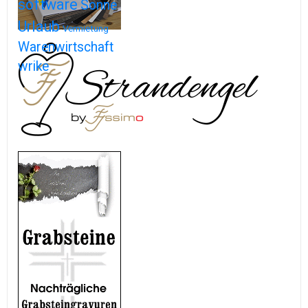
software
Sonne
Urlaub
Vermietung
Warenwirtschaft
wrike