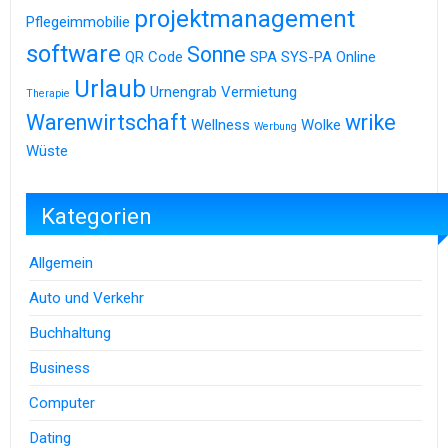
projektmanagement
Pflegeimmobilie
software
Sonne
QR Code
SPA
SYS-PA Online
Urlaub
Urnengrab
Vermietung
Therapie
Warenwirtschaft
wrike
Wellness
Wolke
Werbung
Wüste
Kategorien
Allgemein
Auto und Verkehr
Buchhaltung
Business
Computer
Dating