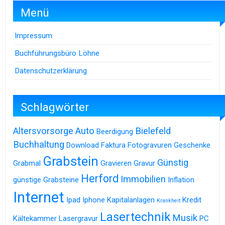
Menü
Impressum
Buchführungsbüro Löhne
Datenschutzerklärung
Schlagwörter
Altersvorsorge
Auto
Bielefeld
Beerdigung
Buchhaltung
Download
Faktura
Fotogravuren
Geschenke
Grabstein
Günstig
Grabmal
Gravieren
Gravur
Herford
Immobilien
günstige Grabsteine
Inflation
Internet
Ipad
Iphone
Kapitalanlagen
Kredit
Krankheit
Lasertechnik
Musik
Kältekammer
Lasergravur
PC