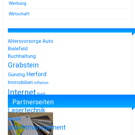
Werbung
Wirtschaft
Altersvorsorge
Auto
Bielefeld
Buchhaltung
Grabstein
Herford
Günstig
Immobilien
Inflation
Internet
Ipad
Partnerseiten
Iphone
Lasertechnik
Musik
projektmanagement