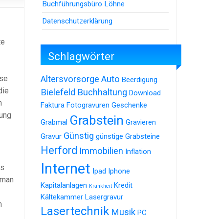
Buchführungsbüro Löhne
Datenschutzerklärung
te
Schlagwörter
Altersvorsorge
Auto
rse
Beerdigung
die
Bielefeld
Buchhaltung
Download
n
Faktura
Fotogravuren
Geschenke
sung
Grabstein
Grabmal
Gravieren
Günstig
Gravur
günstige Grabsteine
Herford
Immobilien
Inflation
Internet
es
Ipad
Iphone
 man
Kapitalanlagen
Kredit
Krankheit
Kältekammer
Lasergravur
m
Lasertechnik
Musik
PC