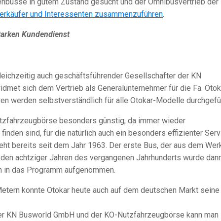
enbusse in gutem Zustand gesucht und der Omnibusvertrieb der
erkäufer und Interessenten zusammenzuführen
.
tarken Kundendienst
leichzeitig auch geschäftsführender Gesellschafter der KN
et sich dem Vertrieb als Generalunternehmer für die Fa. Otok
en werden selbstverständlich für alle Otokar-Modelle durchgefüh
tzfahrzeugbörse besonders günstig, da immer wieder
nden sind, für die natürlich auch ein besonders effizienter Serv
ht bereits seit dem Jahr 1963. Der erste Bus, der aus dem Wer
In den achtziger Jahren des vergangenen Jahrhunderts wurde dan
en in das Programm aufgenommen.
etern konnte Otokar heute auch auf dem deutschen Markt seine
er KN Busworld GmbH und der KO-Nutzfahrzeugbörse kann man