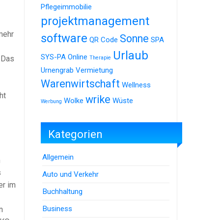
Pflegeimmobilie
projektmanagement
mehr
software
Sonne
QR Code
SPA
Urlaub
SYS-PA Online
. Das
Therapie
Urnengrab
Vermietung
Warenwirtschaft
Wellness
ht
wrike
Wolke
Wüste
Werbung
Kategorien
Allgemein
n
s
Auto und Verkehr
er im
Buchhaltung
Business
n