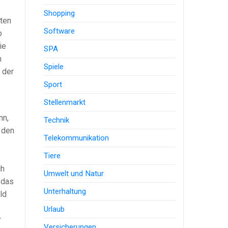
Shopping
uten
Software
o
ie
SPA
h
Spiele
 der
Sport
Stellenmarkt
nn,
Technik
 den
Telekommunikation
Tiere
ch
Umwelt und Natur
 das
Unterhaltung
ld
Urlaub
r
Versicherungen