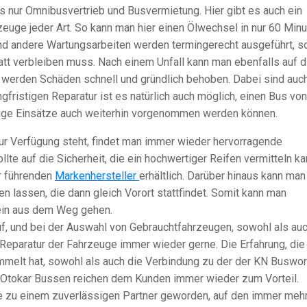
s nur Omnibusvertrieb und Busvermietung. Hier gibt es auch ein
zeuge jeder Art. So kann man hier einen Ölwechsel in nur 60 Min
nd andere Wartungsarbeiten werden termingerecht ausgeführt, s
tatt verbleiben muss. Nach einem Unfall kann man ebenfalls auf d
 werden Schäden schnell und gründlich behoben. Dabei sind auc
gfristigen Reparatur ist es natürlich auch möglich, einen Bus von
ige Einsätze auch weiterhin vorgenommen werden können.
ur Verfügung steht, findet man immer wieder hervorragende
te auf die Sicherheit, die ein hochwertiger Reifen vermitteln ka
er führenden
Markenhersteller
erhältlich. Darüber hinaus kann man
n lassen, die dann gleich Vorort stattfindet. Somit kann man
in aus dem Weg gehen.
, und bei der Auswahl von Gebrauchtfahrzeugen, sowohl als au
Reparatur der Fahrzeuge immer wieder gerne. Die Erfahrung, die
elt hat, sowohl als auch die Verbindung zu der der KN Buswor
Otokar Bussen reichen dem Kunden immer wieder zum Vorteil.
e zu einem zuverlässigen Partner geworden, auf den immer meh