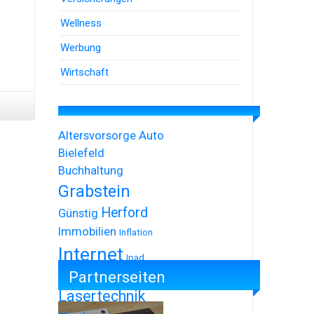
Wellness
Werbung
Wirtschaft
Altersvorsorge
Auto
Bielefeld
Buchhaltung
Grabstein
Herford
Günstig
Immobilien
Inflation
Internet
Ipad
Partnerseiten
Iphone
Lasertechnik