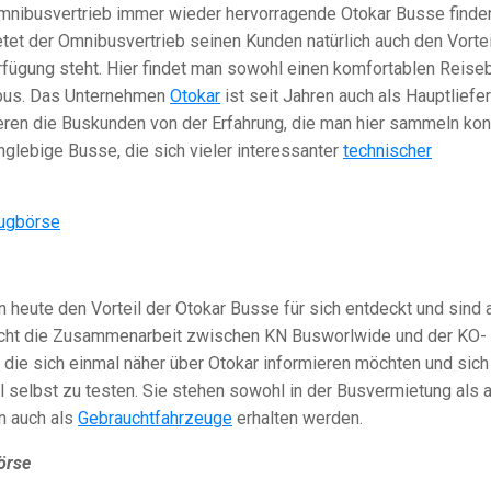
Omnibusvertrieb immer wieder hervorragende Otokar Busse finde
etet der Omnibusvertrieb seinen Kunden natürlich auch den Vortei
rfügung steht. Hier findet man sowohl einen komfortablen Reise
nbus. Das Unternehmen
Otokar
ist seit Jahren auch als Hauptliefe
itieren die Buskunden von der Erfahrung, die man hier sammeln kon
nglebige Busse, die sich vieler interessanter
technischer
heute den Vorteil der Otokar Busse für sich entdeckt und sind 
eicht die Zusammenarbeit zwischen KN Busworlwide und der KO-
 die sich einmal näher über Otokar informieren möchten und sich
 selbst zu testen. Sie stehen sowohl in der Busvermietung als 
n auch als
Gebrauchtfahrzeuge
erhalten werden.
örse