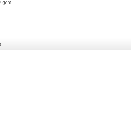
 geht.
s