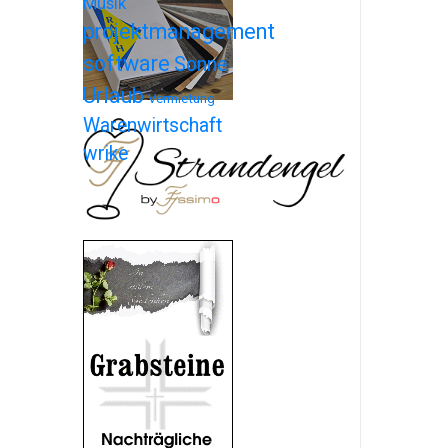
Musik
projektmanagement
software
Sonne
Urlaub
Vermietung
Warenwirtschaft
wrike