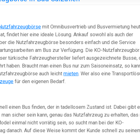
Nutzfahrzeugbörse
mit Omnibusvertrieb und Busvermietung heu
at, findet hier eine ideale Lösung. Ankauf sowohl als auch der
über die Nutzfahrzeugbörse besonders einfach und die Service
 Wartungsarbeiten am Bus zur Verfügung. Die KO-Nutzfahrzeugbö
er türkische Fahrzeughersteller liefert ausgezeichnete Busse, 
rt haben. Braucht man einen Bus nur zum Saisoneinsatz, so kan
tzfahrzeugbörse auch leicht
mieten
. Wer also eine Transportlö
rzeuge
für den eigenen Bedarf.
l einen Bus finden, der in tadellosem Zustand ist. Dabei gibt 
s man sicher sein kann, genau das Nutzfahrzeug zu erhalten, das
odel einmal nicht vorrätig sein, so sucht man bei der KO-
rag danach. Auf diese Weise kommt der Kunde schnell zu seine