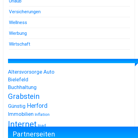
Urlaub
Versicherungen
Wellness
Werbung
Wirtschaft
Altersvorsorge
Auto
Bielefeld
Buchhaltung
Grabstein
Herford
Günstig
Immobilien
Inflation
Internet
Ipad
Partnerseiten
Iphone