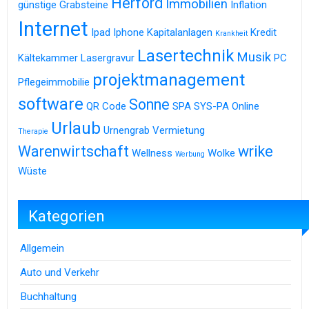
Herford
Immobilien
günstige Grabsteine
Inflation
Internet
Ipad
Iphone
Kapitalanlagen
Kredit
Krankheit
Lasertechnik
Musik
Kältekammer
Lasergravur
PC
projektmanagement
Pflegeimmobilie
software
Sonne
QR Code
SPA
SYS-PA Online
Urlaub
Urnengrab
Vermietung
Therapie
Warenwirtschaft
wrike
Wellness
Wolke
Werbung
Wüste
Kategorien
Allgemein
Auto und Verkehr
Buchhaltung