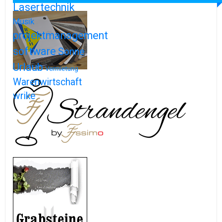
Lasertechnik
Musik
projektmanagement
software
Sonne
Urlaub
Vermietung
Warenwirtschaft
wrike