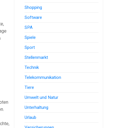
Shopping
Software
e,
SPA
Tage
Spiele
n
Sport
Stellenmarkt
Technik
Telekommunikation
Tiere
Umwelt und Natur
boten
Unterhaltung
n.
Urlaub
chte,
Versicherungen