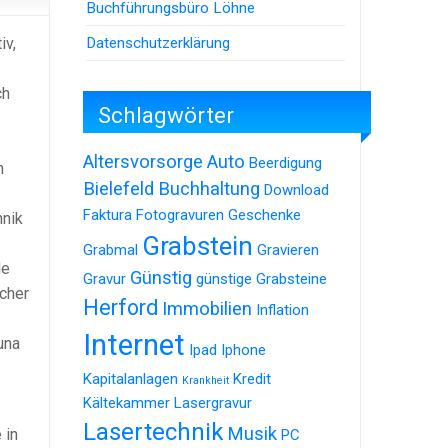
Buchführungsbüro Löhne
Datenschutzerklärung
iv,
ch
Schlagwörter
Altersvorsorge
Auto
Beerdigung
m
Bielefeld
Buchhaltung
Download
Faktura
Fotogravuren
Geschenke
hnik
Grabstein
Grabmal
Gravieren
le
Günstig
Gravur
günstige Grabsteine
cher
Herford
Immobilien
Inflation
Internet
una
Ipad
Iphone
Kapitalanlagen
Kredit
Krankheit
Kältekammer
Lasergravur
Lasertechnik
Musik
 in
PC