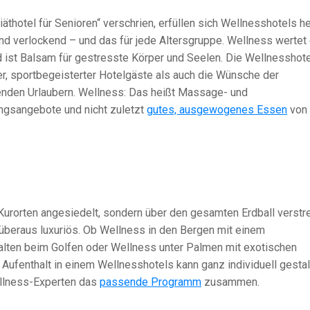
äthotel für Senioren“ verschrien, erfüllen sich Wellnesshotels h
ind verlockend – und das für jede Altersgruppe. Wellness wertet
d ist Balsam für gestresste Körper und Seelen. Die Wellnesshot
er, sportbegeisterter Hotelgäste als auch die Wünsche der
nden Urlaubern. Wellness: Das heißt Massage- und
gsangebote und nicht zuletzt
gutes, ausgewogenes Essen
von
 Kurorten angesiedelt, sondern über den gesamten Erdball verstr
 überaus luxuriös. Ob Wellness in den Bergen mit einem
lten beim Golfen oder Wellness unter Palmen mit exotischen
 Aufenthalt in einem Wellnesshotels kann ganz individuell gestal
ellness-Experten das
passende Programm
zusammen.