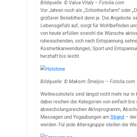
Bildquelle: © Valua Vitaly – Fotolia.com
Vor Jahren noch als „Schönheitsfarm“ oder „Di
größerer Beliebtheit denn je. Die Angebote s
Lebensgefühl auf, sorgt für Wohlbefinden un
von heute erfüllen sowohl die Wünsche aktiv
ruhesuchenden, sich nach Entspannung sehne
Kosmetikanwendungen, Sport und Entspannun
herzhaft bis leicht.
Bildquelle: © Maksim Šmeljov – Fotolia.com
Wellnesshotels sind längst nicht mehr nur in
dabei reichen die Kategorien von einfach bis
abwechslungsreichen Aktivprogramm, Abscha
Massagen und Yogaübungen am
Strand
– der
werden. Für jede Altersgruppe stellen die W