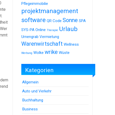
0
Pflegeimmobilie
amte
projektmanagement
t.
software
Sonne
QR Code
SPA
dheit
Urlaub
 Wer
SYS-PA Online
Therapie
ommt
Urnengrab
Vermietung
Warenwirtschaft
Wellness
wrike
Wolke
Wüste
Werbung
Kategorien
chdem
Allgemein
hrend
Auto und Verkehr
Buchhaltung
Business