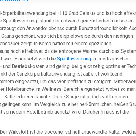
zkörperkälteanwendung bei -110 Grad Celsius und ist hoch effekt
ie Spa Anwendung ist mit der notwendigen Sicherheit und vielen
berzeugt den Anwender ebenso durch Benutzerfreundlichkeit. Au
n Sauna geschont, was sich beispielsweise durch den niedrigen
ensdauer zeigt. In Kombination mit einem speziellen
auna noch effektiver, da die entzogene Wärme durch das Syste
wird. Eingesetzt wird die
Spa Anwendung
im medizinischen
- und Betriebskosten sind gering, bei gleichzeitig optimaler Tec
ffekt der Ganzkörperkälteanwendung ist äußerst wohltuend.
mmern eingesetzt, um das Wohlbefinden zu steigern. Mittlerwei
er Hotelbranche im Wellness-Bereich eingesetzt, wobei so man
r Kälte erfrieren könnte. Diese Sorge ist jedoch vollkommen
ht gelingen kann. Im Vergleich zu einer herkömmlichen, heißen Sa
ht von jedem Hotelbetrieb genutzt wird. Darüber hinaus ist die
Der Wirkstoff ist die trockene, schnell angewandte Kälte, welche