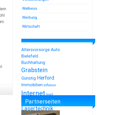
Wellness
 dem
ohl
Werbung
 um
Wirtschaft
Altersvorsorge
Auto
Bielefeld
Buchhaltung
el
Grabstein
Herford
Günstig
Immobilien
Inflation
Internet
Ipad
Partnerseiten
Iphone
Lasertechnik