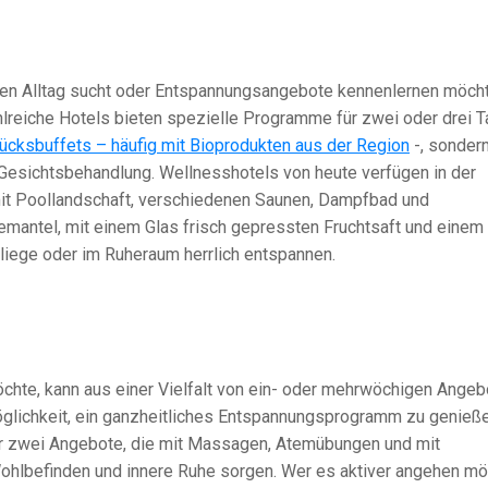
hen Alltag sucht oder Entspannungsangebote kennenlernen möcht
hlreiche Hotels bieten spezielle Programme für zwei oder drei 
tücksbuffets – häufig mit Bioprodukten aus der Region
-, sonder
esichtsbehandlung. Wellnesshotels von heute verfügen in der
it Poollandschaft, verschiedenen Saunen, Dampfbad und
emantel, mit einem Glas frisch gepressten Fruchtsaft und einem
nliege oder im Ruheraum herrlich entspannen.
öchte, kann aus einer Vielfalt von ein- oder mehrwöchigen Ange
glichkeit, ein ganzheitliches Entspannungsprogramm zu genieße
ur zwei Angebote, die mit Massagen, Atemübungen und mit
ohlbefinden und innere Ruhe sorgen. Wer es aktiver angehen mö