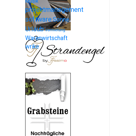
Musik
projektmanagement
software
Sonne
Urlaub
Vermietung
Warenwirtschaft
wrike