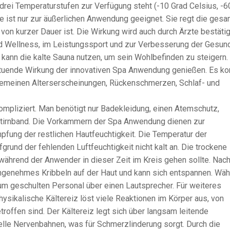
drei Temperaturstufen zur Verfügung steht (-10 Grad Celsius, -6
te ist nur zur äußerlichen Anwendung geeignet. Sie regt die ges
 von kurzer Dauer ist. Die Wirkung wird auch durch Ärzte bestätig
und Wellness, im Leistungssport und zur Verbesserung der Gesun
nn die kalte Sauna nutzen, um sein Wohlbefinden zu steigern.
ltuende Wirkung der innovativen Spa Anwendung genießen. Es k
lgemeinen Alterserscheinungen, Rückenschmerzen, Schlaf- und
ompliziert. Man benötigt nur Badekleidung, einen Atemschutz,
tirnband. Die Vorkammern der Spa Anwendung dienen zur
ung der restlichen Hautfeuchtigkeit. Die Temperatur der
rund der fehlenden Luftfeuchtigkeit nicht kalt an. Die trockene
, während der Anwender in dieser Zeit im Kreis gehen sollte. Na
angenehmes Kribbeln auf der Haut und kann sich entspannen. Wä
m geschulten Personal über einen Lautsprecher. Für weiteres
sikalische Kältereiz löst viele Reaktionen im Körper aus, von
offen sind. Der Kältereiz legt sich über langsam leitende
elle Nervenbahnen, was für Schmerzlinderung sorgt. Durch die