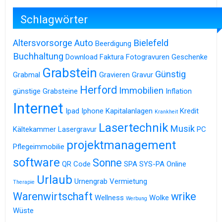
Schlagwörter
Altersvorsorge
Auto
Bielefeld
Beerdigung
Buchhaltung
Download
Faktura
Fotogravuren
Geschenke
Grabstein
Günstig
Grabmal
Gravieren
Gravur
Herford
Immobilien
günstige Grabsteine
Inflation
Internet
Ipad
Iphone
Kapitalanlagen
Kredit
Krankheit
Lasertechnik
Musik
Kältekammer
Lasergravur
PC
projektmanagement
Pflegeimmobilie
software
Sonne
QR Code
SPA
SYS-PA Online
Urlaub
Urnengrab
Vermietung
Therapie
Warenwirtschaft
wrike
Wellness
Wolke
Werbung
Wüste