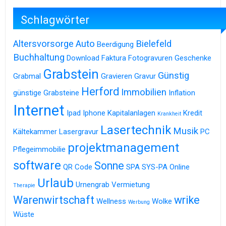
Schlagwörter
Altersvorsorge
Auto
Bielefeld
Beerdigung
Buchhaltung
Download
Faktura
Fotogravuren
Geschenke
Grabstein
Günstig
Grabmal
Gravieren
Gravur
Herford
Immobilien
günstige Grabsteine
Inflation
Internet
Ipad
Iphone
Kapitalanlagen
Kredit
Krankheit
Lasertechnik
Musik
Kältekammer
Lasergravur
PC
projektmanagement
Pflegeimmobilie
software
Sonne
QR Code
SPA
SYS-PA Online
Urlaub
Urnengrab
Vermietung
Therapie
Warenwirtschaft
wrike
Wellness
Wolke
Werbung
Wüste