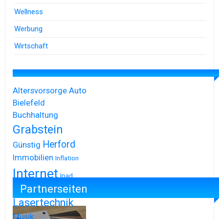
Wellness
Werbung
Wirtschaft
Altersvorsorge
Auto
Bielefeld
Buchhaltung
Grabstein
Herford
Günstig
Immobilien
Inflation
Internet
Ipad
Partnerseiten
Iphone
Lasertechnik
Musik