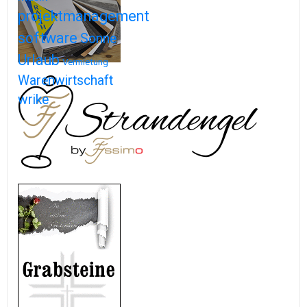
projektmanagement
software
Sonne
Urlaub
Vermietung
Warenwirtschaft
wrike