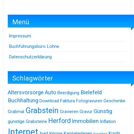
Menü
Impressum
Buchführungsbüro Löhne
Datenschutzerklärung
Schlagwörter
Altersvorsorge
Auto
Bielefeld
Beerdigung
Buchhaltung
Download
Faktura
Fotogravuren
Geschenke
Grabstein
Günstig
Grabmal
Gravieren
Gravur
Herford
Immobilien
günstige Grabsteine
Inflation
Internet
Ipad
Iphone
Kapitalanlagen
Kredit
Krankheit