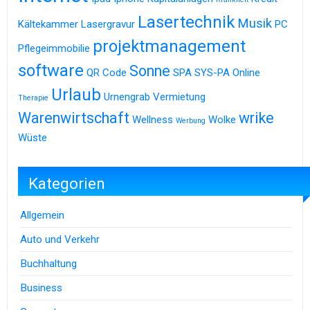
Lasertechnik
Musik
Kältekammer
Lasergravur
PC
projektmanagement
Pflegeimmobilie
software
Sonne
QR Code
SPA
SYS-PA Online
Urlaub
Urnengrab
Vermietung
Therapie
Warenwirtschaft
wrike
Wellness
Wolke
Werbung
Wüste
Kategorien
Allgemein
Auto und Verkehr
Buchhaltung
Business