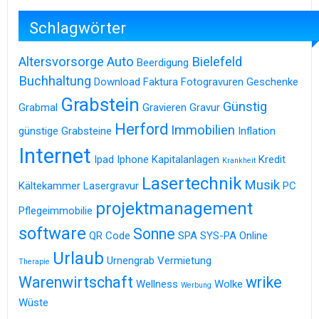
Schlagwörter
Altersvorsorge
Auto
Bielefeld
Beerdigung
Buchhaltung
Download
Faktura
Fotogravuren
Geschenke
Grabstein
Günstig
Grabmal
Gravieren
Gravur
Herford
Immobilien
günstige Grabsteine
Inflation
Internet
Ipad
Iphone
Kapitalanlagen
Kredit
Krankheit
Lasertechnik
Musik
Kältekammer
Lasergravur
PC
projektmanagement
Pflegeimmobilie
software
Sonne
QR Code
SPA
SYS-PA Online
Urlaub
Urnengrab
Vermietung
Therapie
Warenwirtschaft
wrike
Wellness
Wolke
Werbung
Wüste