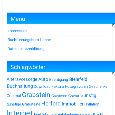
Menü
Impressum
Buchführungsbüro Löhne
Datenschutzerklärung
Schlagwörter
Altersvorsorge
Auto
Bielefeld
Beerdigung
Buchhaltung
Download
Faktura
Fotogravuren
Geschenke
Grabstein
Günstig
Grabmal
Gravieren
Gravur
Herford
Immobilien
günstige Grabsteine
Inflation
Internet
Ipad
Iphone
Kapitalanlagen
Kredit
Krankheit