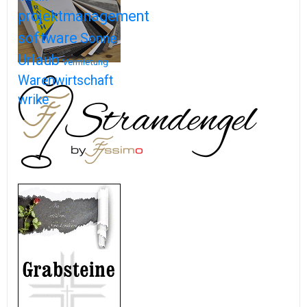
projektmanagement
software
Sonne
Urlaub
Vermietung
Warenwirtschaft
wrike