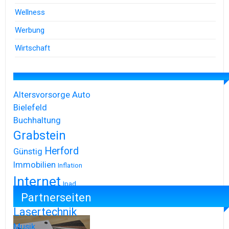
Wellness
Werbung
Wirtschaft
Altersvorsorge
Auto
Bielefeld
Buchhaltung
Grabstein
Herford
Günstig
Immobilien
Inflation
Internet
Ipad
Partnerseiten
Iphone
Lasertechnik
Musik