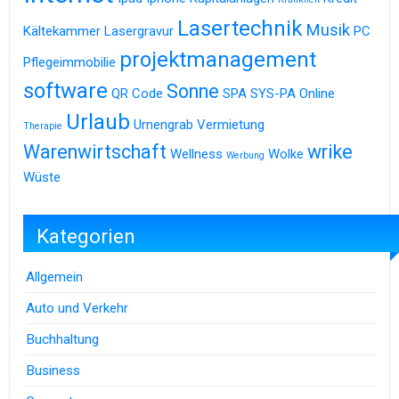
Lasertechnik
Musik
Kältekammer
Lasergravur
PC
projektmanagement
Pflegeimmobilie
software
Sonne
QR Code
SPA
SYS-PA Online
Urlaub
Urnengrab
Vermietung
Therapie
Warenwirtschaft
wrike
Wellness
Wolke
Werbung
Wüste
Kategorien
Allgemein
Auto und Verkehr
Buchhaltung
Business