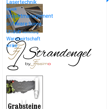
Lasertechnik
Musik
projektmanagement
software
Sonne
Urlaub
Vermietung
Warenwirtschaft
wrike