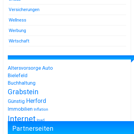
Versicherungen
Wellness
Werbung
Wirtschaft
Altersvorsorge
Auto
Bielefeld
Buchhaltung
Grabstein
Herford
Günstig
Immobilien
Inflation
Internet
Ipad
Partnerseiten
Iphone