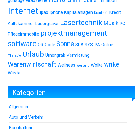
günstige Grabsteine
Inflation
Internet
Ipad
Iphone
Kapitalanlagen
Kredit
Krankheit
Lasertechnik
Musik
Kältekammer
Lasergravur
PC
projektmanagement
Pflegeimmobilie
software
Sonne
QR Code
SPA
SYS-PA Online
Urlaub
Urnengrab
Vermietung
Therapie
Warenwirtschaft
wrike
Wellness
Wolke
Werbung
Wüste
Kategorien
Allgemein
Auto und Verkehr
Buchhaltung