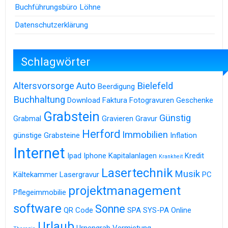
Buchführungsbüro Löhne
Datenschutzerklärung
Schlagwörter
Altersvorsorge
Auto
Bielefeld
Beerdigung
Buchhaltung
Download
Faktura
Fotogravuren
Geschenke
Grabstein
Günstig
Grabmal
Gravieren
Gravur
Herford
Immobilien
günstige Grabsteine
Inflation
Internet
Ipad
Iphone
Kapitalanlagen
Kredit
Krankheit
Lasertechnik
Musik
Kältekammer
Lasergravur
PC
projektmanagement
Pflegeimmobilie
software
Sonne
QR Code
SPA
SYS-PA Online
Urlaub
Urnengrab
Vermietung