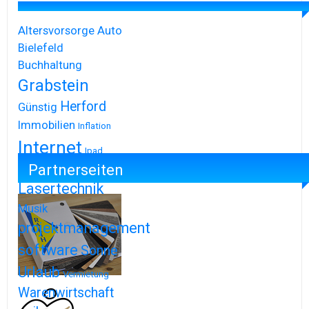
Altersvorsorge
Auto
Bielefeld
Buchhaltung
Grabstein
Herford
Günstig
Immobilien
Inflation
Internet
Ipad
Partnerseiten
Iphone
Lasertechnik
Musik
projektmanagement
software
Sonne
Urlaub
Vermietung
Warenwirtschaft