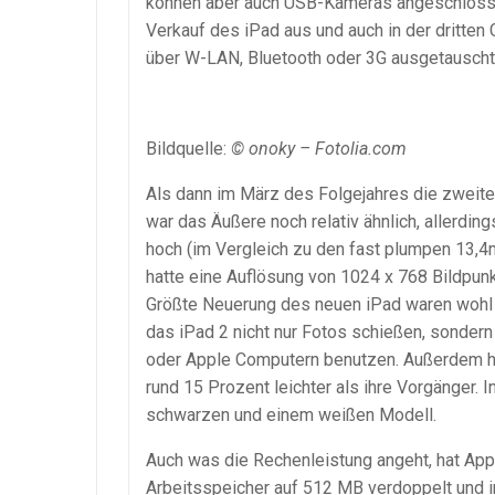
können aber auch USB-Kameras angeschlossen 
Verkauf des iPad aus und auch in der dritte
über W-LAN, Bluetooth oder 3G ausgetauscht
Bildquelle:
© onoky – Fotolia.com
Als dann im März des Folgejahres die zweite 
war das Äußere noch relativ ähnlich, allerdi
hoch (im Vergleich zu den fast plumpen 13,4m
hatte eine Auflösung von 1024 x 768 Bildpunk
Größte Neuerung des neuen iPad waren wohl 
das iPad 2 nicht nur Fotos schießen, sondern
oder Apple Computern benutzen. Außerdem ha
rund 15 Prozent leichter als ihre Vorgänger.
schwarzen und einem weißen Modell.
Auch was die Rechenleistung angeht, hat App
Arbeitsspeicher auf 512 MB verdoppelt und i