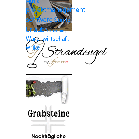
Musik
projektmanagement
software
Sonne
Urlaub
Vermietung
Warenwirtschaft
wrike