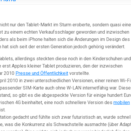
icht nur den Tablet-Markt im Sturm eroberte, sondern quasi ein
ablet zu einem echten Verkaufsschlager geworden und inzwischen
 Anders als beim iPhone halten sich die Änderungen im Design des
 hat sich seit der ersten Generation jedoch gehörig verändert.
blets, allerdings steckten diese noch in den Kinderschuhen und
 erst Apples kleiner Tablet produzieren, den der inzwischen
ar 2010
Presse und Öffentlichkeit
vorstellte.
ril 2010 in zwei unterschiedlichen Versionen, einer reinen Wi-Fi
 passender SIM-Karte auch ohne W-LAN internetfähig war. Diese
tand, so gibt es die abgespeckte Version für einige hundert Eur
wischen 4G beinhaltet, eine noch schnellere Version des
mobilen
st.
tation gedacht und fühlte sich zwar futuristisch an, wurde schnel
be, was die Konkurrenz als Schwachstelle ausmachte (über Adap