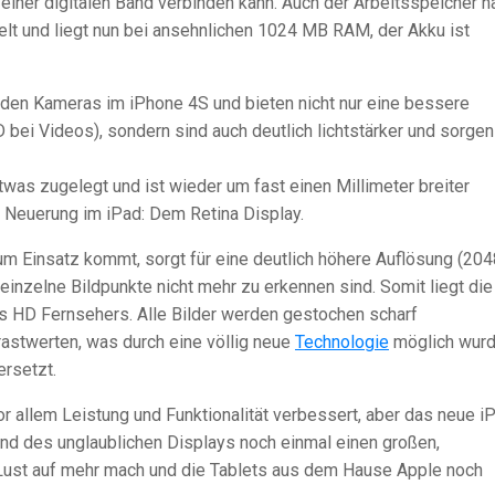
 einer digitalen Band verbinden kann. Auch der Arbeitsspeicher h
pelt und liegt nun bei ansehnlichen 1024 MB RAM, der Akku ist
den Kameras im iPhone 4S und bieten nicht nur eine bessere
 bei Videos), sondern sind auch deutlich lichtstärker und sorgen
twas zugelegt und ist wieder um fast einen Millimeter breiter
 Neuerung im iPad: Dem Retina Display.
um Einsatz kommt, sorgt für eine deutlich höhere Auflösung (204
 einzelne Bildpunkte nicht mehr zu erkennen sind. Somit liegt die
es HD Fernsehers. Alle Bilder werden gestochen scharf
astwerten, was durch eine völlig neue
Technologie
möglich wurd
ersetzt.
or allem Leistung und Funktionalität verbessert, aber das neue i
nd des unglaublichen Displays noch einmal einen großen,
v Lust auf mehr mach und die Tablets aus dem Hause Apple noch