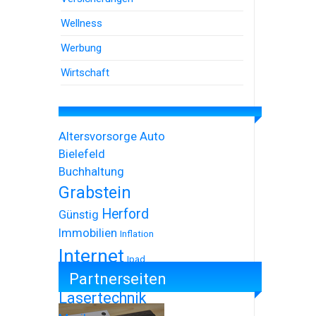
Wellness
Werbung
Wirtschaft
Altersvorsorge
Auto
Bielefeld
Buchhaltung
Grabstein
Herford
Günstig
Immobilien
Inflation
Internet
Ipad
Partnerseiten
Iphone
Lasertechnik