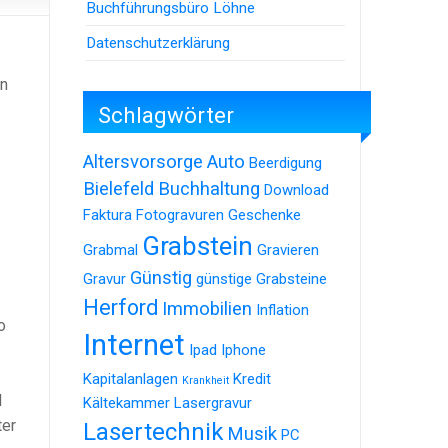
Buchführungsbüro Löhne
Datenschutzerklärung
en
Schlagwörter
Altersvorsorge
Auto
Beerdigung
Bielefeld
Buchhaltung
Download
Faktura
Fotogravuren
Geschenke
Grabstein
Grabmal
Gravieren
Günstig
Gravur
günstige Grabsteine
Herford
Immobilien
Inflation
o
Internet
Ipad
Iphone
Kapitalanlagen
Kredit
Krankheit
l
Kältekammer
Lasergravur
ter
Lasertechnik
Musik
PC