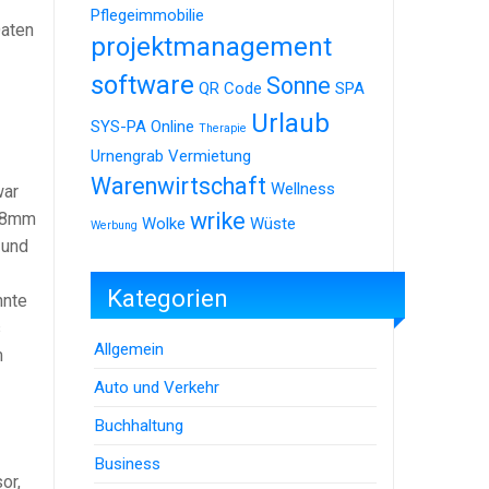
Pflegeimmobilie
Daten
projektmanagement
software
Sonne
QR Code
SPA
Urlaub
SYS-PA Online
Therapie
Urnengrab
Vermietung
Warenwirtschaft
Wellness
war
wrike
8,8mm
Wolke
Wüste
Werbung
 und
Kategorien
nnte
s
Allgemein
m
Auto und Verkehr
Buchhaltung
Business
or,