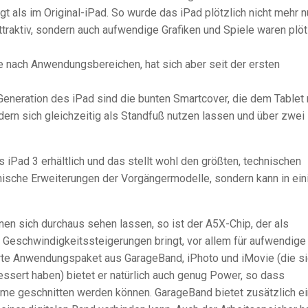
gt als im Original-iPad. So wurde das iPad plötzlich nicht mehr n
ttraktiv, sondern auch aufwendige Grafiken und Spiele waren plöt
e nach Anwendungsbereichen, hat sich aber seit der ersten
Generation des iPad sind die bunten Smartcover, die dem Tablet 
ern sich gleichzeitig als Standfuß nutzen lassen und über zwei
 iPad 3 erhältlich und das stellt wohl den größten, technischen
chnische Erweiterungen der Vorgängermodelle, sondern kann in ein
en sich durchaus sehen lassen, so ist der A5X-Chip, der als
 Geschwindigkeitssteigerungen bringt, vor allem für aufwendige
erte Anwendungspaket aus GarageBand, iPhoto und iMovie (die s
essert haben) bietet er natürlich auch genug Power, so dass
lme geschnitten werden können. GarageBand bietet zusätzlich e