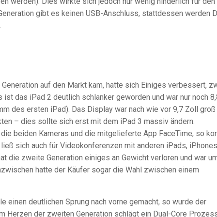
werden). Dies wirkte sich jedoch nur wenig hinderlich für den
n Generation gibt es keinen USB-Anschluss, stattdessen werden 
.
Generation auf den Markt kam, hatte sich Einiges verbessert, z
ngs ist das iPad 2 deutlich schlanker geworden und war nur noch 
m des ersten iPad). Das Display war nach wie vor 9,7 Zoll groß
ten – dies sollte sich erst mit dem iPad 3 massiv ändern.
die beiden Kameras und die mitgelieferte App FaceTime, so ko
 ließ sich auch für Videokonferenzen mit anderen iPads, iPhone
t die zweite Generation einiges an Gewicht verloren und war u
 Inzwischen hatte der Käufer sogar die Wahl zwischen einem
le einen deutlichen Sprung nach vorne gemacht, so wurde der
m Herzen der zweiten Generation schlägt ein Dual-Core Prozess