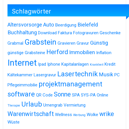
Schlagwörter
Altersvorsorge
Auto
Bielefeld
Beerdigung
Buchhaltung
Download
Faktura
Fotogravuren
Geschenke
Grabstein
Günstig
Grabmal
Gravieren
Gravur
Herford
Immobilien
günstige Grabsteine
Inflation
Internet
Ipad
Iphone
Kapitalanlagen
Kredit
Krankheit
Lasertechnik
Musik
Kältekammer
Lasergravur
PC
projektmanagement
Pflegeimmobilie
software
Sonne
QR Code
SPA
SYS-PA Online
Urlaub
Urnengrab
Vermietung
Therapie
Warenwirtschaft
wrike
Wellness
Wolke
Werbung
Wüste