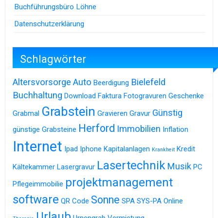
Buchführungsbüro Löhne
Datenschutzerklärung
Schlagwörter
Altersvorsorge
Auto
Bielefeld
Beerdigung
Buchhaltung
Download
Faktura
Fotogravuren
Geschenke
Grabstein
Günstig
Grabmal
Gravieren
Gravur
Herford
Immobilien
günstige Grabsteine
Inflation
Internet
Ipad
Iphone
Kapitalanlagen
Kredit
Krankheit
Lasertechnik
Musik
Kältekammer
Lasergravur
PC
projektmanagement
Pflegeimmobilie
software
Sonne
QR Code
SPA
SYS-PA Online
Urlaub
Urnengrab
Vermietung