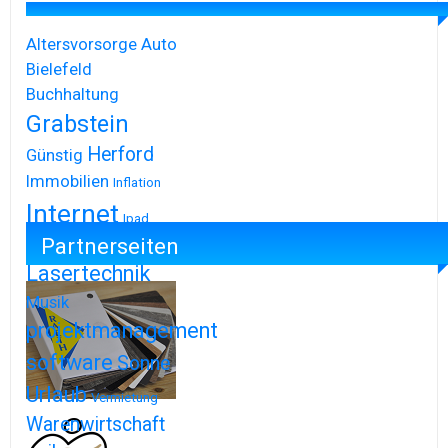
Altersvorsorge
Auto
Bielefeld
Buchhaltung
Grabstein
Herford
Günstig
Immobilien
Inflation
Internet
Ipad
Partnerseiten
Iphone
Lasertechnik
Musik
projektmanagement
software
Sonne
Urlaub
Vermietung
Warenwirtschaft