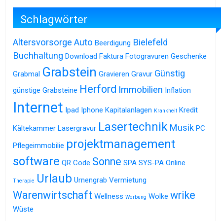
Schlagwörter
Altersvorsorge
Auto
Bielefeld
Beerdigung
Buchhaltung
Download
Faktura
Fotogravuren
Geschenke
Grabstein
Günstig
Grabmal
Gravieren
Gravur
Herford
Immobilien
günstige Grabsteine
Inflation
Internet
Ipad
Iphone
Kapitalanlagen
Kredit
Krankheit
Lasertechnik
Musik
Kältekammer
Lasergravur
PC
projektmanagement
Pflegeimmobilie
software
Sonne
QR Code
SPA
SYS-PA Online
Urlaub
Urnengrab
Vermietung
Therapie
Warenwirtschaft
wrike
Wellness
Wolke
Werbung
Wüste