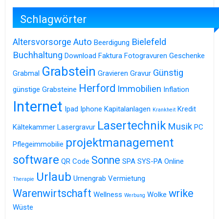
Schlagwörter
Altersvorsorge
Auto
Bielefeld
Beerdigung
Buchhaltung
Download
Faktura
Fotogravuren
Geschenke
Grabstein
Günstig
Grabmal
Gravieren
Gravur
Herford
Immobilien
günstige Grabsteine
Inflation
Internet
Ipad
Iphone
Kapitalanlagen
Kredit
Krankheit
Lasertechnik
Musik
Kältekammer
Lasergravur
PC
projektmanagement
Pflegeimmobilie
software
Sonne
QR Code
SPA
SYS-PA Online
Urlaub
Urnengrab
Vermietung
Therapie
Warenwirtschaft
wrike
Wellness
Wolke
Werbung
Wüste