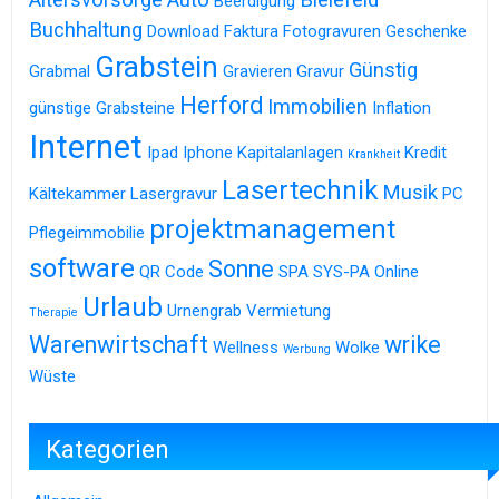
Beerdigung
Buchhaltung
Download
Faktura
Fotogravuren
Geschenke
Grabstein
Günstig
Grabmal
Gravieren
Gravur
Herford
Immobilien
günstige Grabsteine
Inflation
Internet
Ipad
Iphone
Kapitalanlagen
Kredit
Krankheit
Lasertechnik
Musik
Kältekammer
Lasergravur
PC
projektmanagement
Pflegeimmobilie
software
Sonne
QR Code
SPA
SYS-PA Online
Urlaub
Urnengrab
Vermietung
Therapie
Warenwirtschaft
wrike
Wellness
Wolke
Werbung
Wüste
Kategorien