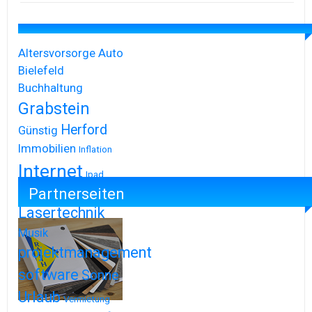
Altersvorsorge
Auto
Bielefeld
Buchhaltung
Grabstein
Herford
Günstig
Immobilien
Inflation
Internet
Ipad
Partnerseiten
Iphone
Lasertechnik
Musik
projektmanagement
software
Sonne
Urlaub
Vermietung