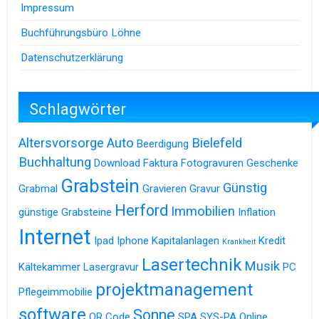
Impressum
Buchführungsbüro Löhne
Datenschutzerklärung
Schlagwörter
Altersvorsorge
Auto
Bielefeld
Beerdigung
Buchhaltung
Download
Faktura
Fotogravuren
Geschenke
Grabstein
Günstig
Grabmal
Gravieren
Gravur
Herford
Immobilien
günstige Grabsteine
Inflation
Internet
Ipad
Iphone
Kapitalanlagen
Kredit
Krankheit
Lasertechnik
Musik
Kältekammer
Lasergravur
PC
projektmanagement
Pflegeimmobilie
software
Sonne
QR Code
SPA
SYS-PA Online