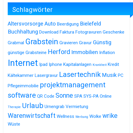
Schlagwörter
Altersvorsorge
Auto
Bielefeld
Beerdigung
Buchhaltung
Download
Faktura
Fotogravuren
Geschenke
Grabstein
Günstig
Grabmal
Gravieren
Gravur
Herford
Immobilien
günstige Grabsteine
Inflation
Internet
Ipad
Iphone
Kapitalanlagen
Kredit
Krankheit
Lasertechnik
Musik
Kältekammer
Lasergravur
PC
projektmanagement
Pflegeimmobilie
software
Sonne
QR Code
SPA
SYS-PA Online
Urlaub
Urnengrab
Vermietung
Therapie
Warenwirtschaft
wrike
Wellness
Wolke
Werbung
Wüste