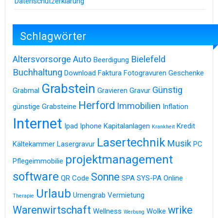
Datenschutzerklärung
Schlagwörter
Altersvorsorge
Auto
Bielefeld
Beerdigung
Buchhaltung
Download
Faktura
Fotogravuren
Geschenke
Grabstein
Günstig
Grabmal
Gravieren
Gravur
Herford
Immobilien
günstige Grabsteine
Inflation
Internet
Ipad
Iphone
Kapitalanlagen
Kredit
Krankheit
Lasertechnik
Musik
Kältekammer
Lasergravur
PC
projektmanagement
Pflegeimmobilie
software
Sonne
QR Code
SPA
SYS-PA Online
Urlaub
Urnengrab
Vermietung
Therapie
Warenwirtschaft
wrike
Wellness
Wolke
Werbung