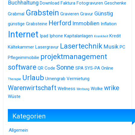
Buchhaltung
Download
Faktura
Fotogravuren
Geschenke
Grabstein
Günstig
Grabmal
Gravieren
Gravur
Herford
Immobilien
günstige Grabsteine
Inflation
Internet
Ipad
Iphone
Kapitalanlagen
Kredit
Krankheit
Lasertechnik
Musik
Kältekammer
Lasergravur
PC
projektmanagement
Pflegeimmobilie
software
Sonne
QR Code
SPA
SYS-PA Online
Urlaub
Urnengrab
Vermietung
Therapie
Warenwirtschaft
wrike
Wellness
Wolke
Werbung
Wüste
Kategorien
Allgemein