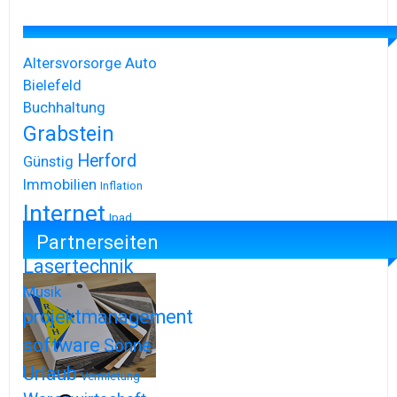
Altersvorsorge
Auto
Bielefeld
Buchhaltung
Grabstein
Herford
Günstig
Immobilien
Inflation
Internet
Ipad
Partnerseiten
Iphone
Lasertechnik
Musik
projektmanagement
software
Sonne
Urlaub
Vermietung