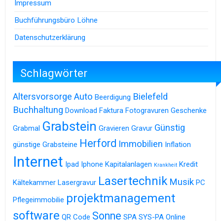
Impressum
Buchführungsbüro Löhne
Datenschutzerklärung
Schlagwörter
Altersvorsorge
Auto
Bielefeld
Beerdigung
Buchhaltung
Download
Faktura
Fotogravuren
Geschenke
Grabstein
Günstig
Grabmal
Gravieren
Gravur
Herford
Immobilien
günstige Grabsteine
Inflation
Internet
Ipad
Iphone
Kapitalanlagen
Kredit
Krankheit
Lasertechnik
Musik
Kältekammer
Lasergravur
PC
projektmanagement
Pflegeimmobilie
software
Sonne
QR Code
SPA
SYS-PA Online